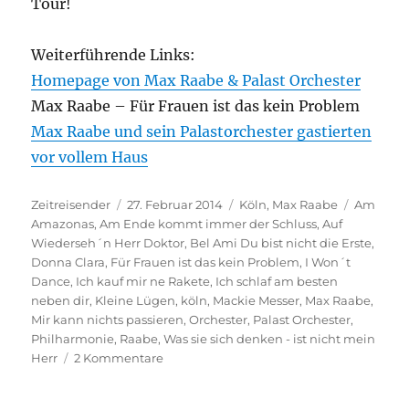
Tour!
Weiterführende Links:
Homepage von Max Raabe & Palast Orchester
Max Raabe – Für Frauen ist das kein Problem
Max Raabe und sein Palastorchester gastierten
vor vollem Haus
Autor
Veröffentlicht
Kategorien
Schlagwö
Zeitreisender
27. Februar 2014
Köln
,
Max Raabe
Am
am
Amazonas
,
Am Ende kommt immer der Schluss
,
Auf
Wiederseh´n Herr Doktor
,
Bel Ami Du bist nicht die Erste
,
Donna Clara
,
Für Frauen ist das kein Problem
,
I Won´t
Dance
,
Ich kauf mir ne Rakete
,
Ich schlaf am besten
neben dir
,
Kleine Lügen
,
köln
,
Mackie Messer
,
Max Raabe
,
Mir kann nichts passieren
,
Orchester
,
Palast Orchester
,
Philharmonie
,
Raabe
,
Was sie sich denken - ist nicht mein
zu
Herr
2 Kommentare
Konzert
in