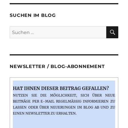
Köln
mit
Max
SUCHEN IM BLOG
Raabe
&
SU
Suchen
Palast
nach:
Orchester:
Für
Frauen
ist
das
NEWSLETTER / BLOG-ABONNEMENT
kein
Problem
(26.02.2014)
HAT IHNEN DIESER BEITRAG GEFALLEN?
NUTZEN SIE DIE MÖGLICHKEIT, SICH ÜBER NEUE
BEITRÄGE PER E-MAIL REGELMÄSSIG INFORMIEREN ZU L
ASSEN ODER ÜBER NEUERUNGEN IM BLOG AB UND ZU E
INEN NEWSLETTER ZU ERHALTEN.