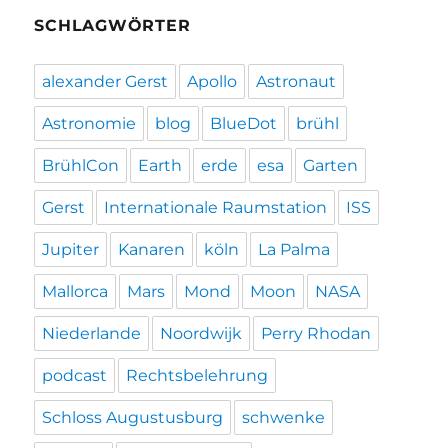
SCHLAGWÖRTER
alexander Gerst
Apollo
Astronaut
Astronomie
blog
BlueDot
brühl
BrühlCon
Earth
erde
esa
Garten
Gerst
Internationale Raumstation
ISS
Jupiter
Kanaren
köln
La Palma
Mallorca
Mars
Mond
Moon
NASA
Niederlande
Noordwijk
Perry Rhodan
podcast
Rechtsbelehrung
Schloss Augustusburg
schwenke