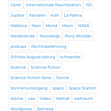
Gerst
Internationale Raumstation
ISS
Jupiter
Kanaren
köln
La Palma
Mallorca
Mars
Mond
Moon
NASA
Niederlande
Noordwijk
Perry Rhodan
podcast
Rechtsbelehrung
Schloss Augustusburg
schwenke
Science
Science-fiction
Science-fiction-Serie
Sonne
Sonnenuntergang
space
Space Station
sterne
usa
Video
Weltall
weltraum
Wordpress
Zeitreise