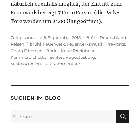
natürlich ebenfalls möglich, der Eintritt zum
Feuerwerk beträgt 7 Euro/Person (die Park-
Tore werden um 21.00 Uhr geöffnet).
Autor
Veröffentlicht
Kategorien
Zeitreisender
8. September 2015
Brühl
,
Deutschland
,
Schlagwörter
am
Reisen
brühl
,
Feuerwerk
,
Feuerwerksmusik
,
Fireworks
,
Georg Friedrich Händel
,
Neue Rheinische
Kammerorchester
,
Schloss Augustusburg
,
zu
Schlosskonzerte
2 Kommentare
Feuerwerk
Schloss
Augustusburg,
Brühl
SUCHEN IM BLOG
SU
Suchen
nach: