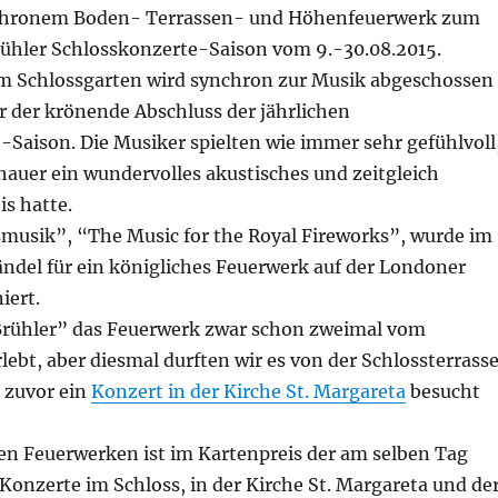
chronem Boden- Terrassen- und Höhenfeuerwerk zum
rühler Schlosskonzerte-Saison vom 9.-30.08.2015.
m Schlossgarten wird synchron zur Musik abgeschossen
hr der krönende Abschluss der jährlichen
-Saison. Die Musiker spielten wie immer sehr gefühlvoll
hauer ein wundervolles akustisches und zeitgleich
is hatte.
musik”, “The Music for the Royal Fireworks”, wurde im
ändel für ein königliches Feuerwerk auf der Londoner
ert.
Brühler” das Feuerwerk zwar schon zweimal vom
lebt, aber diesmal durften wir es von der Schlossterrass
 zuvor ein
Konzert in der Kirche St. Margareta
besucht
den Feuerwerken ist im Kartenpreis der am selben Tag
onzerte im Schloss, in der Kirche St. Margareta und de