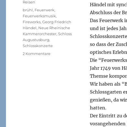
Reisen
Händel mit syn
Schlagwörter
brühl
,
Feuerwerk
,
Abschluss der B
Feuerwerksmusik
,
Das Feuerwerk i
Fireworks
,
Georg Friedrich
Händel
,
Neue Rheinische
und ist jedes Ja
Kammerorchester
,
Schloss
Schlosskonzerte
Augustusburg
,
so dass der Zusc
Schlosskonzerte
optisches Erlebn
zu
2 Kommentare
Feuerwerk
Die “Feuerwerks
Schloss
Jahr 1749 von H
Augustusburg,
Themse komponi
Brühl
Wir haben als “
Schlossgarten er
genießen, da wir
hatten.
Der Eintritt zu 
vorangehenden K