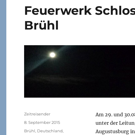
Feuerwerk Schlo
Brühl
Autor
Zeitreisender
Am 29. und 30.0
Veröffentlicht
8. September 2015
unter der Leitu
am
Kategorien
Brühl
,
Deutschland
,
Augustusburg in