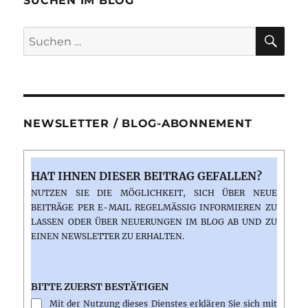
SUCHEN IM BLOG
Grand
Canyon
SU
Suchen
nach:
NEWSLETTER / BLOG-ABONNEMENT
HAT IHNEN DIESER BEITRAG GEFALLEN?
NUTZEN SIE DIE MÖGLICHKEIT, SICH ÜBER NEUE
BEITRÄGE PER E-MAIL REGELMÄSSIG INFORMIEREN ZU L
ASSEN ODER ÜBER NEUERUNGEN IM BLOG AB UND ZU E
INEN NEWSLETTER ZU ERHALTEN.
BITTE ZUERST BESTÄTIGEN
Mit der Nutzung dieses Dienstes erklären Sie sich mit