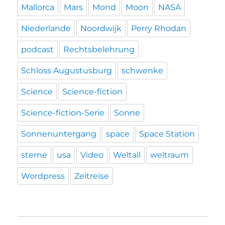
Mallorca
Mars
Mond
Moon
NASA
Niederlande
Noordwijk
Perry Rhodan
podcast
Rechtsbelehrung
Schloss Augustusburg
schwenke
Science
Science-fiction
Science-fiction-Serie
Sonne
Sonnenuntergang
space
Space Station
sterne
usa
Video
Weltall
weltraum
Wordpress
Zeitreise