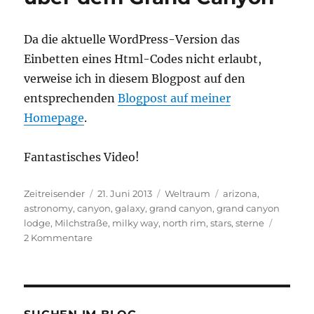
Da die aktuelle WordPress-Version das
Einbetten eines Html-Codes nicht erlaubt,
verweise ich in diesem Blogpost auf den
entsprechenden
Blogpost auf meiner
Homepage
.
Fantastisches Video!
Autor
Veröffentlicht
Kategorien
Schlagwörter
Zeitreisender
21. Juni 2013
Weltraum
arizona
,
am
astronomy
,
canyon
,
galaxy
,
grand canyon
,
grand canyon
lodge
,
Milchstraße
,
milky way
,
north rim
,
stars
,
sterne
zu
2 Kommentare
Die
magische
Milchstraße
über
dem