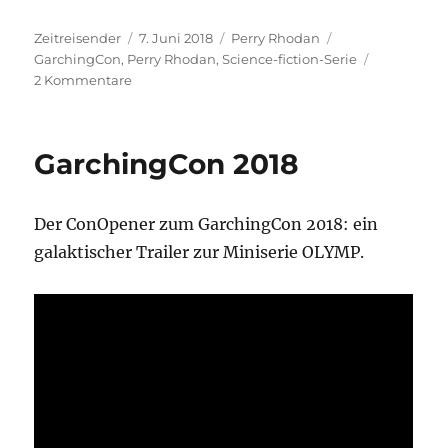
Autor
Veröffentlicht
Kategorien
Schlagwörter
Zeitreisender
7. Juni 2018
Perry Rhodan
am
GarchingCon
,
Perry Rhodan
,
Science-fiction-Serie
zu
2 Kommentare
Besuch
auf
dem
GarchingCon 2018
PERRY
RHODAN-
GarchingCon
Der ConOpener zum GarchingCon 2018: ein
2018
galaktischer Trailer zur Miniserie OLYMP.