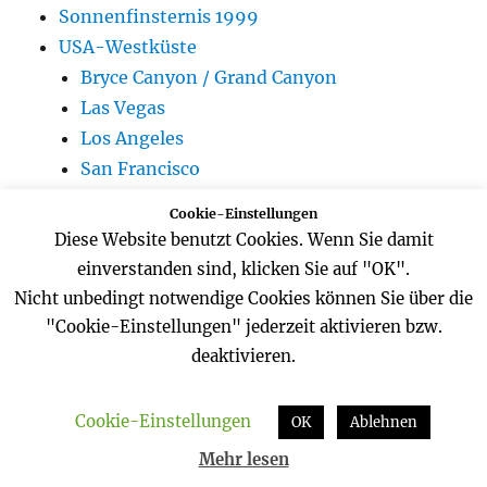
Sonnenfinsternis 1999
USA-Westküste
Bryce Canyon / Grand Canyon
Las Vegas
Los Angeles
San Francisco
St. Barbara / St. Monica
Cookie-Einstellungen
Diese Website benutzt Cookies. Wenn Sie damit
einverstanden sind, klicken Sie auf "OK".
Nicht unbedingt notwendige Cookies können Sie über die
KATEGORIEN
"Cookie-Einstellungen" jederzeit aktivieren bzw.
deaktivieren.
Allgemein
Blogger-Tipps
Cookie-Einstellungen
OK
Ablehnen
Bücher
Mehr lesen
Computer