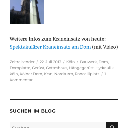
Weitere Infos zum Kraneinsatz von heute:
Spektakulärer Kraneinsatz am Dom
(mit Video)
Autor
Veröffentlicht
Kategorien
Schlagwörter
Zeitreisender
22. Juli 2013
Köln
Bauwerk
,
Dom
,
am
Domplatte
,
Gerüst
,
Gotteshaus
,
Hängegerüst
,
Hydraulik
,
köln
,
Kölner Dom
,
Kran
,
Nordturm
,
Roncalliplatz
1
zu
Kommentar
Kraneinsatz
am
Kölner
Dom
SUCHEN IM BLOG
SU
Suchen