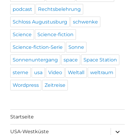
podcast
Rechtsbelehrung
Schloss Augustusburg
schwenke
Science
Science-fiction
Science-fiction-Serie
Sonne
Sonnenuntergang
space
Space Station
sterne
usa
Video
Weltall
weltraum
Wordpress
Zeitreise
Startseite
Unterme
USA-Westküste
öffnen