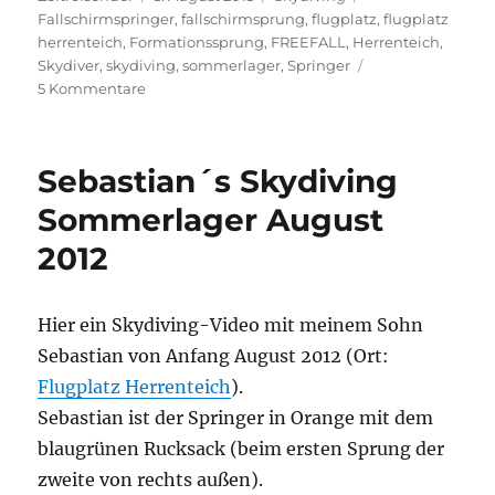
am
Fallschirmspringer
,
fallschirmsprung
,
flugplatz
,
flugplatz
herrenteich
,
Formationssprung
,
FREEFALL
,
Herrenteich
,
Skydiver
,
skydiving
,
sommerlager
,
Springer
zu
5 Kommentare
Sebastian
´s
Skydiving
Sebastian´s Skydiving
Sommerlager
August
Sommerlager August
2013
2012
Hier ein Skydiving-Video mit meinem Sohn
Sebastian von Anfang August 2012 (Ort:
Flugplatz Herrenteich
).
Sebastian ist der Springer in Orange mit dem
blaugrünen Rucksack (beim ersten Sprung der
zweite von rechts außen).