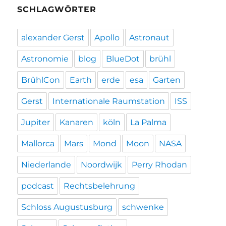
SCHLAGWÖRTER
alexander Gerst
Apollo
Astronaut
Astronomie
blog
BlueDot
brühl
BrühlCon
Earth
erde
esa
Garten
Gerst
Internationale Raumstation
ISS
Jupiter
Kanaren
köln
La Palma
Mallorca
Mars
Mond
Moon
NASA
Niederlande
Noordwijk
Perry Rhodan
podcast
Rechtsbelehrung
Schloss Augustusburg
schwenke