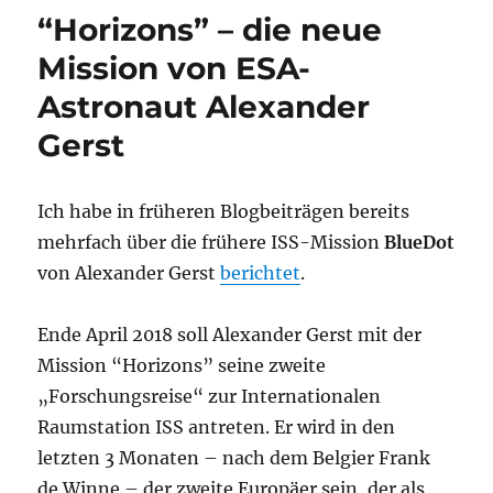
„Lichtjahre
“Horizons” – die neue
voraus
2018“
Mission von ESA-
in
Astronaut Alexander
der
Stadtbibliothek
Gerst
Köln
Ich habe in früheren Blogbeiträgen bereits
mehrfach über die frühere ISS-Mission
BlueDot
von Alexander Gerst
berichtet
.
Ende April 2018 soll Alexander Gerst mit der
Mission “Horizons” seine zweite
„Forschungsreise“ zur Internationalen
Raumstation ISS antreten. Er wird in den
letzten 3 Monaten – nach dem Belgier Frank
de Winne – der zweite Europäer sein, der als