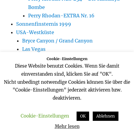
Bombe
Perry Rhodan-EXTRA Nr. 16
Sonnenfinsternis 1999
USA-Westküste
Bryce Canyon / Grand Canyon
Las Vegas
Los Angeles
Cookie-Einstellungen
San Francisco
Diese Website benutzt Cookies. Wenn Sie damit
einverstanden sind, klicken Sie auf "OK".
St. Barbara / St. Monica
Nicht unbedingt notwendige Cookies können Sie über die
"Cookie-Einstellungen" jederzeit aktivieren bzw.
deaktivieren.
KATEGORIEN
Cookie-Einstellungen
OK
Ablehnen
Allgemein
Mehr lesen
Blogger-Tipps