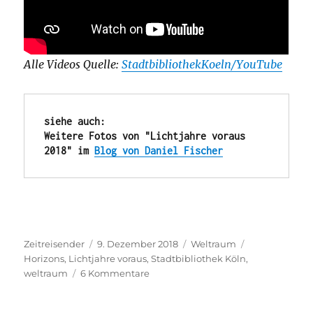
Alle Videos Quelle:
StadtbibliothekKoeln/YouTube
siehe auch: 
Weitere Fotos von "Lichtjahre voraus 
2018" im 
Blog von Daniel Fischer
Autor
Veröffentlicht
Kategorien
Schlagwörter
Zeitreisender
9. Dezember 2018
Weltraum
am
Horizons
,
Lichtjahre voraus
,
Stadtbibliothek Köln
,
zu
weltraum
6 Kommentare
Das
war: