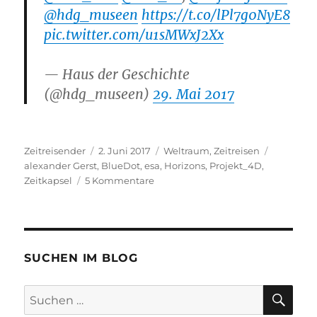
@hdg_museen
https://t.co/lPl7g0NyE8
pic.twitter.com/u1sMWxJ2Xx
— Haus der Geschichte
(@hdg_museen)
29. Mai 2017
Autor
Veröffentlicht
Kategorien
Schlagwö
Zeitreisender
2. Juni 2017
Weltraum
,
Zeitreisen
am
alexander Gerst
,
BlueDot
,
esa
,
Horizons
,
Projekt_4D
,
zu
Zeitkapsel
5 Kommentare
“Horizons”
–
die
neue
Mission
SUCHEN IM BLOG
von
ESA-
SU
Suchen
Astronaut
nach:
Alexander