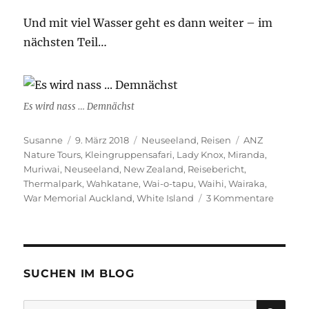
Und mit viel Wasser geht es dann weiter – im
nächsten Teil…
Es wird nass … Demnächst
Autor
Veröffentlicht
Kategorien
Schlagwörter
Susanne
9. März 2018
Neuseeland
,
Reisen
ANZ
am
Nature Tours
,
Kleingruppensafari
,
Lady Knox
,
Miranda
,
Muriwai
,
Neuseeland
,
New Zealand
,
Reisebericht
,
Thermalpark
,
Wahkatane
,
Wai-o-tapu
,
Waihi
,
Wairaka
,
zu
War Memorial Auckland
,
White Island
3 Kommentare
Eine
Reise
durch
Neusee
–
SUCHEN IM BLOG
Teil
drei:
SU