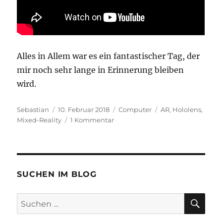
Alles in Allem war es ein fantastischer Tag, der
mir noch sehr lange in Erinnerung bleiben
wird.
Autor
Veröffentlicht
Kategorien
Schlagwörter
Sebastian
10. Februar 2018
Computer
AR
,
Hololens
,
am
zu
Mixed-Reality
1 Kommentar
Mixed
Reality
mit
der
Microsoft
SUCHEN IM BLOG
Hololens
–
SU
Suchen
die
nach:
Zukunft