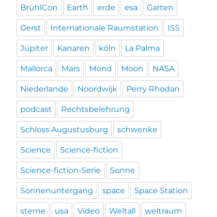
BrühlCon
Earth
erde
esa
Garten
Gerst
Internationale Raumstation
ISS
Jupiter
Kanaren
köln
La Palma
Mallorca
Mars
Mond
Moon
NASA
Niederlande
Noordwijk
Perry Rhodan
podcast
Rechtsbelehrung
Schloss Augustusburg
schwenke
Science
Science-fiction
Science-fiction-Serie
Sonne
Sonnenuntergang
space
Space Station
sterne
usa
Video
Weltall
weltraum