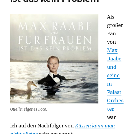
Als
großer
Fan
von
Max
Raabe
und
seine
m
Palast
Orches
ter
Quelle: eigenes Foto.
war
ich auf den Nachfolger von
Küssen kann man
nicht alleine
sehr gespannt.