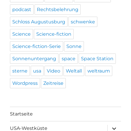
podcast
Rechtsbelehrung
Schloss Augustusburg
schwenke
Science
Science-fiction
Science-fiction-Serie
Sonne
Sonnenuntergang
space
Space Station
sterne
usa
Video
Weltall
weltraum
Wordpress
Zeitreise
Startseite
Unterme
USA-Westküste