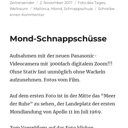
Autor
Veröffentlicht
Kategorien
Zeitreisender
2. November 2017
Foto des Tages
,
Schlagwörter
am
Weltraum
Mallorca
,
Mond
,
Schnappschuss
Schreibe
zu
einen Kommentar
Mond-
Schnappschüsse
#2
Mond-Schnappschüsse
Aufnahmen mit der neuen Panasonic-
Videocamera mit 3000fach digitalem Zoom!!!
Ohne Stativ fast unmöglich ohne Wackeln
aufzunehmen. Fotos vom Film.
Auf dem ersten Foto ist in der Mitte das “Meer
der Ruhe” zu sehen, der Landeplatz der ersten
Mondlandung von Apollo 11 im Juli 1969.
Zum Vergrößern auf das Foto klicken.