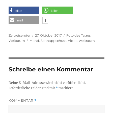
teilen
teilen
mail
Autor
Veröffentlicht
Kategorien
Zeitreisender
27. Oktober 2017
Foto des Tages
,
Schlagwörter
am
Weltraum
Mond
,
Schnappschuss
,
Video
,
weltraum
Schreibe einen Kommentar
Deine E-Mail-Adresse wird nicht veröffentlicht.
Erforderliche Felder sind mit
*
markiert
KOMMENTAR
*