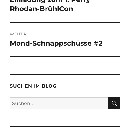
Beitrag:
Rhodan-BrühlCon
WEITER
Mond-Schnappschüsse #2
Nächster
Beitrag:
SUCHEN IM BLOG
SU
Suchen
nach: