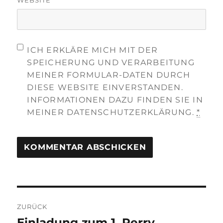
WEBSITE
ICH ERKLÄRE MICH MIT DER
SPEICHERUNG UND VERARBEITUNG
MEINER FORMULAR-DATEN DURCH
DIESE WEBSITE EINVERSTANDEN.
INFORMATIONEN DAZU FINDEN SIE IN
MEINER DATENSCHUTZERKLÄRUNG.
*
Beitragsnavigation
ZURÜCK
Einladung zum 1. Perry
Vorheriger