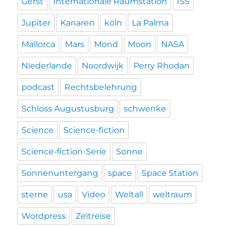
Gerst
Internationale Raumstation
ISS
Jupiter
Kanaren
köln
La Palma
Mallorca
Mars
Mond
Moon
NASA
Niederlande
Noordwijk
Perry Rhodan
podcast
Rechtsbelehrung
Schloss Augustusburg
schwenke
Science
Science-fiction
Science-fiction-Serie
Sonne
Sonnenuntergang
space
Space Station
sterne
usa
Video
Weltall
weltraum
Wordpress
Zeitreise