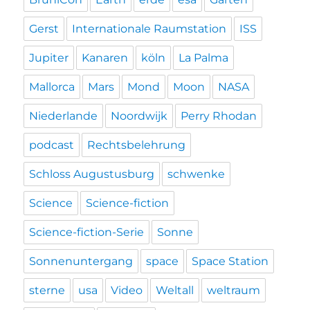
Gerst
Internationale Raumstation
ISS
Jupiter
Kanaren
köln
La Palma
Mallorca
Mars
Mond
Moon
NASA
Niederlande
Noordwijk
Perry Rhodan
podcast
Rechtsbelehrung
Schloss Augustusburg
schwenke
Science
Science-fiction
Science-fiction-Serie
Sonne
Sonnenuntergang
space
Space Station
sterne
usa
Video
Weltall
weltraum