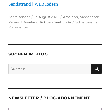
Sandstrand | WDR Reisen
Autor
Veröffentlicht
Kategorien
Zeitreisender
13. August 2020
Ameland
,
Niederlande
,
Schlagwörter
am
Reisen
Ameland
,
Robben
,
Seehunde
Schreibe einen
zu
Kommentar
Wie
schön
ist
Ameland
#3:
SUCHEN IM BLOG
Ausflug
zu
SU
Suchen
den
nach:
Robbenbänken
NEWSLETTER / BLOG-ABONNEMENT