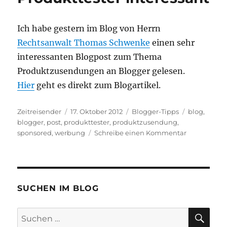
Ich habe gestern im Blog von Herrn
Rechtsanwalt Thomas Schwenke
einen sehr
interessanten Blogpost zum Thema
Produktzusendungen an Blogger gelesen.
Hier
geht es direkt zum Blogartikel.
Autor
Veröffentlicht
Kategorien
Schlagwört
Zeitreisender
17. Oktober 2012
Blogger-Tipps
blog
,
am
blogger
,
post
,
produkttester
,
produktzusendung
,
zu
sponsored
,
werbung
Schreibe einen Kommentar
Für
alle
Blogger
und
Produkttest
SUCHEN IM BLOG
interessant
SU
Suchen