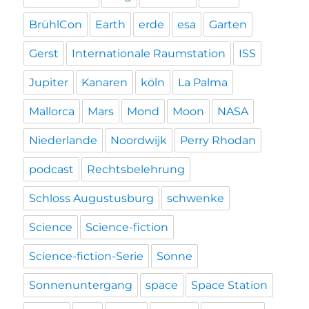
BrühlCon
Earth
erde
esa
Garten
Gerst
Internationale Raumstation
ISS
Jupiter
Kanaren
köln
La Palma
Mallorca
Mars
Mond
Moon
NASA
Niederlande
Noordwijk
Perry Rhodan
podcast
Rechtsbelehrung
Schloss Augustusburg
schwenke
Science
Science-fiction
Science-fiction-Serie
Sonne
Sonnenuntergang
space
Space Station