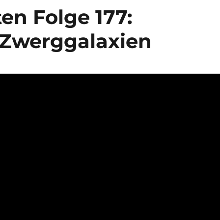
en Folge 177:
 Zwerggalaxien