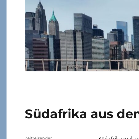
Südafrika aus de
Autor
Zeitreisender
Südafrika mal au