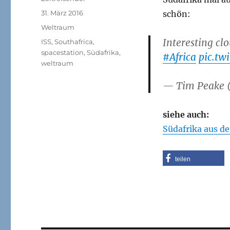
Veröffentlicht
31. März 2016
schön:
am
Kategorien
Weltraum
Interesting cl
Schlagwörter
ISS
,
Southafrica
,
spacestation
,
Südafrika
,
#Africa
pic.tw
weltraum
— Tim Peake 
siehe auch:
Südafrika aus de
teilen