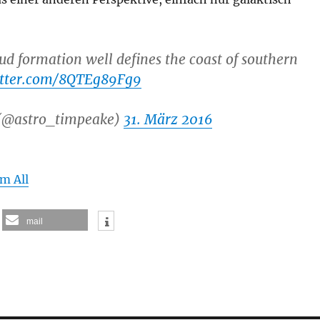
oud formation well defines the coast of southern
itter.com/8QTEg89Fg9
(@astro_timpeake)
31. März 2016
m All
mail