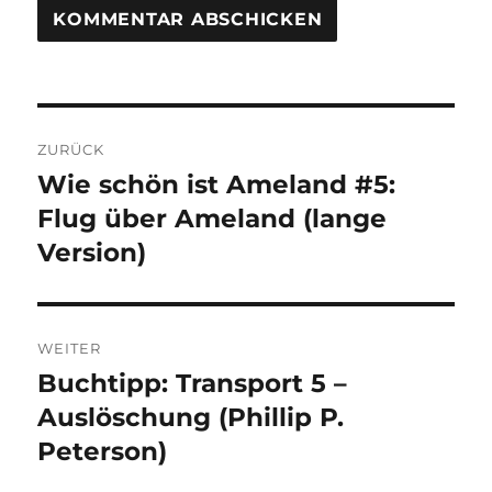
Beitragsnavigation
ZURÜCK
Wie schön ist Ameland #5:
Vorheriger
Beitrag:
Flug über Ameland (lange
Version)
WEITER
Buchtipp: Transport 5 –
Nächster
Beitrag:
Auslöschung (Phillip P.
Peterson)