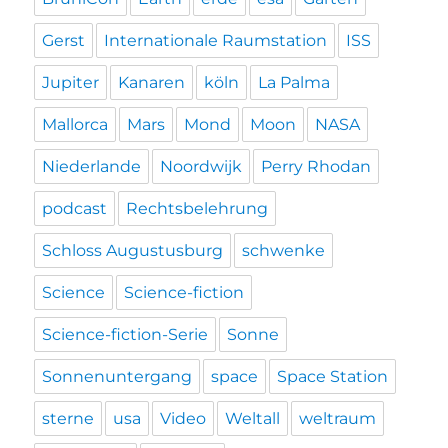
Gerst
Internationale Raumstation
ISS
Jupiter
Kanaren
köln
La Palma
Mallorca
Mars
Mond
Moon
NASA
Niederlande
Noordwijk
Perry Rhodan
podcast
Rechtsbelehrung
Schloss Augustusburg
schwenke
Science
Science-fiction
Science-fiction-Serie
Sonne
Sonnenuntergang
space
Space Station
sterne
usa
Video
Weltall
weltraum