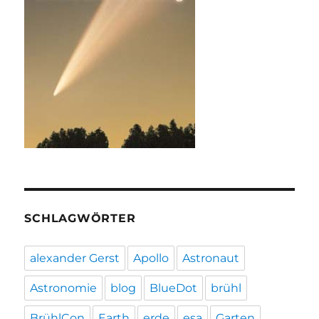
SCHLAGWÖRTER
alexander Gerst
Apollo
Astronaut
Astronomie
blog
BlueDot
brühl
BrühlCon
Earth
erde
esa
Garten