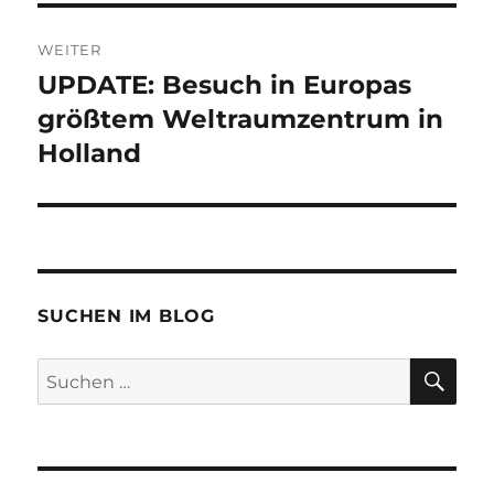
WEITER
UPDATE: Besuch in Europas
Nächster
Beitrag:
größtem Weltraumzentrum in
Holland
SUCHEN IM BLOG
SU
Suchen
nach: