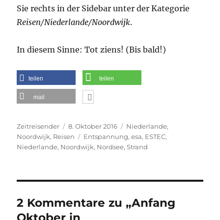
Sie rechts in der Sidebar unter der Kategorie
Reisen/Niederlande/Noordwijk
.
In diesem Sinne: Tot ziens! (Bis bald!)
teilen
teilen
mail
Autor
Veröffentlicht
Kategorien
Zeitreisender
8. Oktober 2016
Niederlande
,
am
Schlagwörter
Noordwijk
,
Reisen
Entspannung
,
esa
,
ESTEC
,
Niederlande
,
Noordwijk
,
Nordsee
,
Strand
2 Kommentare zu „Anfang
Oktober in