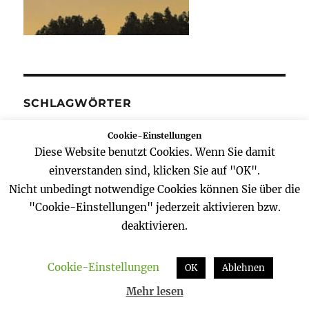
SCHLAGWÖRTER
Cookie-Einstellungen
alexander Gerst
Apollo
Astronaut
Diese Website benutzt Cookies. Wenn Sie damit
einverstanden sind, klicken Sie auf "OK".
Astronomie
blog
BlueDot
brühl
Nicht unbedingt notwendige Cookies können Sie über die
BrühlCon
Earth
erde
esa
Garten
"Cookie-Einstellungen" jederzeit aktivieren bzw.
deaktivieren.
Gerst
Internationale Raumstation
ISS
Jupiter
Kanaren
köln
La Palma
Cookie-Einstellungen
OK
Ablehnen
Mallorca
Mars
Mond
Moon
NASA
Mehr lesen