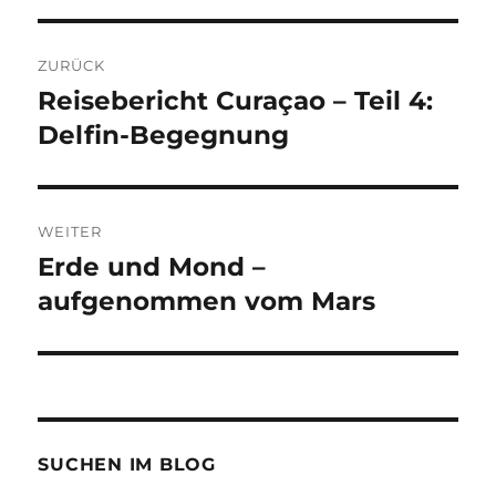
Beitragsnavigation
ZURÜCK
Reisebericht Curaçao – Teil 4:
Vorheriger
Beitrag:
Delfin-Begegnung
WEITER
Erde und Mond –
Nächster
Beitrag:
aufgenommen vom Mars
SUCHEN IM BLOG