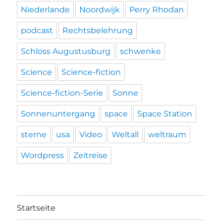
Niederlande
Noordwijk
Perry Rhodan
podcast
Rechtsbelehrung
Schloss Augustusburg
schwenke
Science
Science-fiction
Science-fiction-Serie
Sonne
Sonnenuntergang
space
Space Station
sterne
usa
Video
Weltall
weltraum
Wordpress
Zeitreise
Startseite