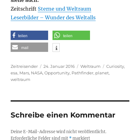
Zeitschrift
Sterne und Weltraum
Leserbilder – Wunder des Weltalls
teilen
teilen
mail
Autor
Veröffentlicht
Kategorien
Schlagwörter
Zeitreisender
24. Januar 2016
Weltraum
Curiosity
,
am
esa
,
Mars
,
NASA
,
Opportunity
,
Pathfinder
,
planet
,
weltraum
Schreibe einen Kommentar
Deine E-Mail-Adresse wird nicht veröffentlicht.
Erforderliche Felder sind mit
*
markiert