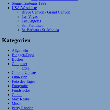
Sonnenfinsternis 1999
USA-Westküste
Bryce Canyon / Grand Canyon
Las Vegas
Los Angeles
San Francisco
St. Barbara / St. Monica
Kategorien
Allgemein
Blogger-Tipps
Bücher
Computer
Excel
Corona-Update
Film-Tipp
Foto des Tages
Fotografie
Fundstücke
Garten
Max Raabe
Musik
Perry Rhodan