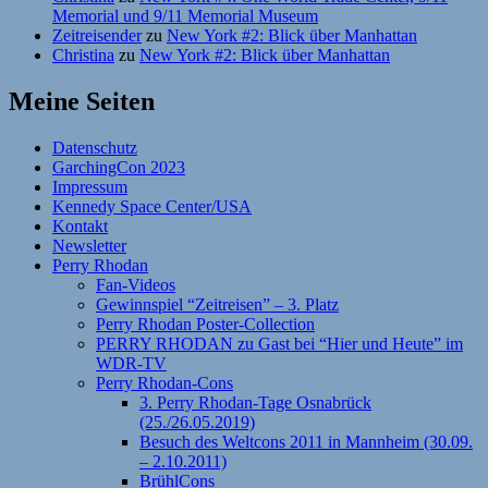
Memorial und 9/11 Memorial Museum
Zeitreisender
zu
New York #2: Blick über Manhattan
Christina
zu
New York #2: Blick über Manhattan
Meine Seiten
Datenschutz
GarchingCon 2023
Impressum
Kennedy Space Center/USA
Kontakt
Newsletter
Perry Rhodan
Fan-Videos
Gewinnspiel “Zeitreisen” – 3. Platz
Perry Rhodan Poster-Collection
PERRY RHODAN zu Gast bei “Hier und Heute” im
WDR-TV
Perry Rhodan-Cons
3. Perry Rhodan-Tage Osnabrück
(25./26.05.2019)
Besuch des Weltcons 2011 in Mannheim (30.09.
– 2.10.2011)
BrühlCons