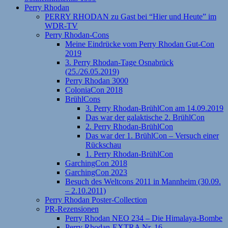
Perry Rhodan
PERRY RHODAN zu Gast bei “Hier und Heute” im
WDR-TV
Perry Rhodan-Cons
Meine Eindrücke vom Perry Rhodan Gut-Con
2019
3. Perry Rhodan-Tage Osnabrück
(25./26.05.2019)
Perry Rhodan 3000
ColoniaCon 2018
BrühlCons
3. Perry Rhodan-BrühlCon am 14.09.2019
Das war der galaktische 2. BrühlCon
2. Perry Rhodan-BrühlCon
Das war der 1. BrühlCon – Versuch einer
Rückschau
1. Perry Rhodan-BrühlCon
GarchingCon 2018
GarchingCon 2023
Besuch des Weltcons 2011 in Mannheim (30.09.
– 2.10.2011)
Perry Rhodan Poster-Collection
PR-Rezensionen
Perry Rhodan NEO 234 – Die Himalaya-Bombe
Perry Rhodan-EXTRA Nr. 16