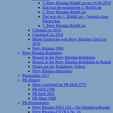
3. Perry Rhodan-BrühlCon am 14.09.2019
Das war der galaktische 2. BrühlCon
2. Perry Rhodan-BrühlCon
Das war der 1. BrühlCon – Versuch einer
Rückschau
1. Perry Rhodan-BrühlCon
ColoniaCon 2018
GarchingCon 2018
Meine Eindrücke vom Perry Rhodan Gut-Con
2019
Perry Rhodan 3000
Perry Rhodan-Redaktion
Besuch in der Perry Rhodan-Redaktion
Besuch in der Perry Rhodan-Redaktion in Rastatt
Neues aus der Redaktion: Videos
Perry Rhodan-Interviews
Phantastika 2017
PR-History
Mein Leserbrief im PR-Heft 2772
PR-Heft 2786
PR-Heft 2821
PR-Shop 1988
PR-Rezensionen
Perry Rhodan NEO 234 – Die Himalaya-Bombe
Perry Rhodan-EXTRA Nr. 16