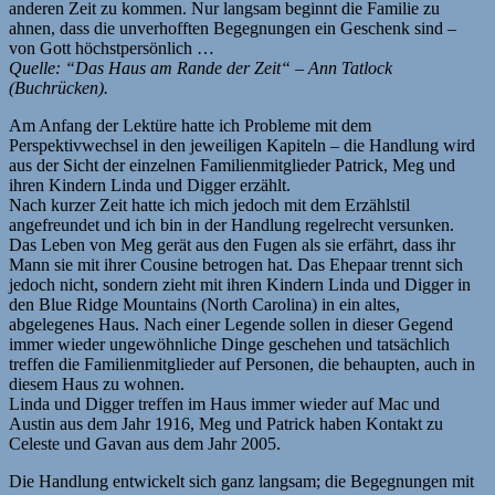
anderen Zeit zu kommen. Nur langsam beginnt die Familie zu
ahnen, dass die unverhofften Begegnungen ein Geschenk sind –
von Gott höchstpersönlich …
Quelle: “Das Haus am Rande der Zeit“ – Ann Tatlock
(Buchrücken).
Am Anfang der Lektüre hatte ich Probleme mit dem
Perspektivwechsel in den jeweiligen Kapiteln – die Handlung wird
aus der Sicht der einzelnen Familienmitglieder Patrick, Meg und
ihren Kindern Linda und Digger erzählt.
Nach kurzer Zeit hatte ich mich jedoch mit dem Erzählstil
angefreundet und ich bin in der Handlung regelrecht versunken.
Das Leben von Meg gerät aus den Fugen als sie erfährt, dass ihr
Mann sie mit ihrer Cousine betrogen hat. Das Ehepaar trennt sich
jedoch nicht, sondern zieht mit ihren Kindern Linda und Digger in
den Blue Ridge Mountains (North Carolina) in ein altes,
abgelegenes Haus. Nach einer Legende sollen in dieser Gegend
immer wieder ungewöhnliche Dinge geschehen und tatsächlich
treffen die Familienmitglieder auf Personen, die behaupten, auch in
diesem Haus zu wohnen.
Linda und Digger treffen im Haus immer wieder auf Mac und
Austin aus dem Jahr 1916, Meg und Patrick haben Kontakt zu
Celeste und Gavan aus dem Jahr 2005.
Die Handlung entwickelt sich ganz langsam; die Begegnungen mit