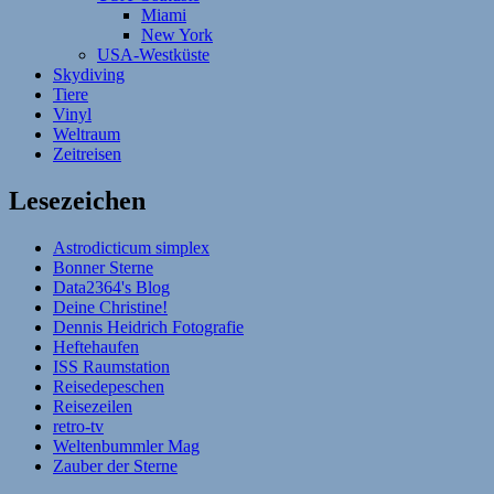
Miami
New York
USA-Westküste
Skydiving
Tiere
Vinyl
Weltraum
Zeitreisen
Lesezeichen
Astrodicticum simplex
Bonner Sterne
Data2364's Blog
Deine Christine!
Dennis Heidrich Fotografie
Heftehaufen
ISS Raumstation
Reisedepeschen
Reisezeilen
retro-tv
Weltenbummler Mag
Zauber der Sterne