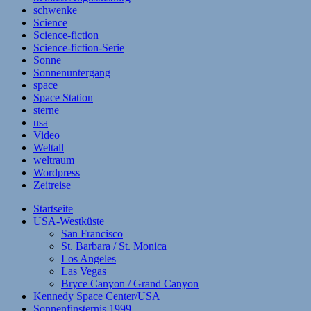
schwenke
Science
Science-fiction
Science-fiction-Serie
Sonne
Sonnenuntergang
space
Space Station
sterne
usa
Video
Weltall
weltraum
Wordpress
Zeitreise
Startseite
USA-Westküste
San Francisco
St. Barbara / St. Monica
Los Angeles
Las Vegas
Bryce Canyon / Grand Canyon
Kennedy Space Center/USA
Sonnenfinsternis 1999