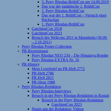
3. Perry Rhodan-BrühlCon am 14.09.2019
Das war der galaktische 2. BrühlCon
2. Perry Rhodan-BrühlCon
Das war der 1. BrühlCon – Versuch einer
Rückschau
1. Perry Rhodan-BrühlCon
GarchingCon 2018
GarchingCon 2023
Besuch des Weltcons 2011 in Mannheim (30.09.
– 2.10.2011)
Perry Rhodan Poster-Collection
PR-Rezensionen
Perry Rhodan NEO 234 – Die Himalaya-Bombe
Perry Rhodan-EXTRA Nr. 16
PR-History
Mein Leserbrief im PR-Heft 2772
PR-Heft 2786
PR-Heft 2821
PR-Shop 1988
Perry Rhodan-Redaktion
Perry Rhodan-Interviews
Besuch in der Perry Rhodan-Redaktion in Rastatt
Besuch in der Perry Rhodan-Redaktion
GarchingCon 2023
Neues aus der Redaktion: Videos