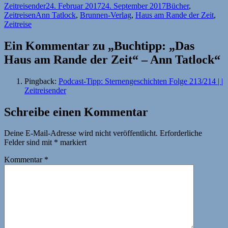
Autor
Veröffentlicht
Kategorien
Zeitreisender
24. Februar 2017
24. September 2017
Bücher
,
Schlagwörter
am
Zeitreisen
Ann Tatlock
,
Brunnen-Verlag
,
Haus am Rande der Zeit
,
Zeitreise
Ein Kommentar zu „Buchtipp: „Das
Haus am Rande der Zeit“ – Ann Tatlock“
Pingback:
Podcast-Tipp: Sternengeschichten Folge 213/214 | |
Zeitreisender
Schreibe einen Kommentar
Deine E-Mail-Adresse wird nicht veröffentlicht.
Erforderliche
Felder sind mit
*
markiert
Kommentar
*