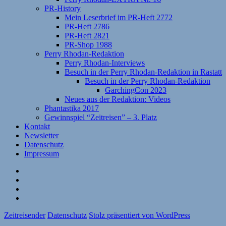
PR-History
Mein Leserbrief im PR-Heft 2772
PR-Heft 2786
PR-Heft 2821
PR-Shop 1988
Perry Rhodan-Redaktion
Perry Rhodan-Interviews
Besuch in der Perry Rhodan-Redaktion in Rastatt
Besuch in der Perry Rhodan-Redaktion
GarchingCon 2023
Neues aus der Redaktion: Videos
Phantastika 2017
Gewinnspiel “Zeitreisen” – 3. Platz
Kontakt
Newsletter
Datenschutz
Impressum
Website
Facebook
Twitter
YouTube
Zeitreisender
Datenschutz
Stolz präsentiert von WordPress