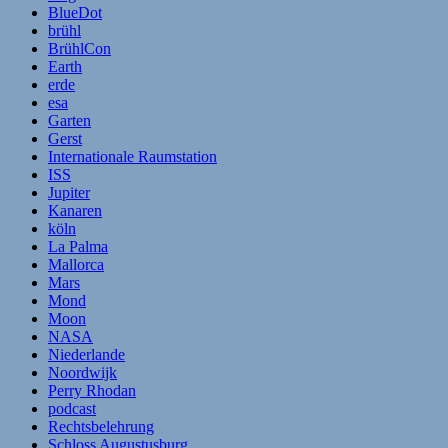
BlueDot
brühl
BrühlCon
Earth
erde
esa
Garten
Gerst
Internationale Raumstation
ISS
Jupiter
Kanaren
köln
La Palma
Mallorca
Mars
Mond
Moon
NASA
Niederlande
Noordwijk
Perry Rhodan
podcast
Rechtsbelehrung
Schloss Augustusburg