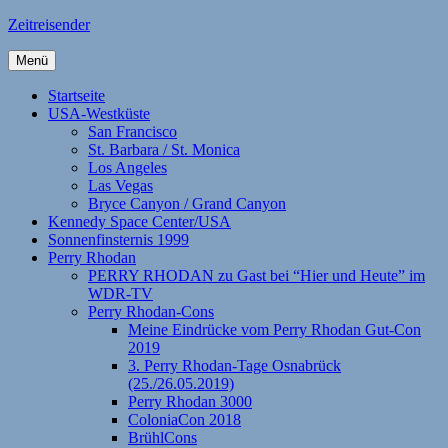
Zum
Zeitreisender
Inhalt
springen
Menü
Startseite
USA-Westküste
San Francisco
St. Barbara / St. Monica
Los Angeles
Las Vegas
Bryce Canyon / Grand Canyon
Kennedy Space Center/USA
Sonnenfinsternis 1999
Perry Rhodan
PERRY RHODAN zu Gast bei “Hier und Heute” im
WDR-TV
Perry Rhodan-Cons
Meine Eindrücke vom Perry Rhodan Gut-Con
2019
3. Perry Rhodan-Tage Osnabrück
(25./26.05.2019)
Perry Rhodan 3000
ColoniaCon 2018
BrühlCons