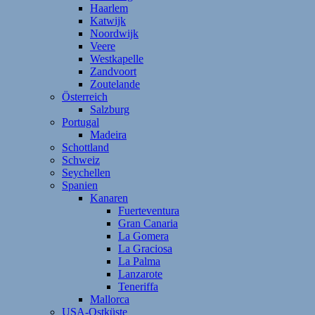
Haarlem
Katwijk
Noordwijk
Veere
Westkapelle
Zandvoort
Zoutelande
Österreich
Salzburg
Portugal
Madeira
Schottland
Schweiz
Seychellen
Spanien
Kanaren
Fuerteventura
Gran Canaria
La Gomera
La Graciosa
La Palma
Lanzarote
Teneriffa
Mallorca
USA-Ostküste