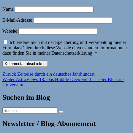
Name
E-Mail-Adresse
Website
Ich erkläre mich mit der Speicherung und Verarbeitung meiner
Formular-Daten durch diese Website einverstanden. Informationen
dazu finden Sie in meiner Datenschutzerklärung.
*
Beitragsnavigation
Vorheriger
Zurück
Zeitreise durch ein deutsches Jahrhundert
Nächster
Beitrag:
Weiter
AstroViews 18: Das Hubble Deep Field – Tiefer Blick ins
Beitrag:
Universum
Suchen im Blog
Suchen
Suchen
nach:
Newsletter / Blog-Abonnement