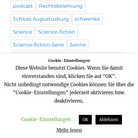
podcast
Rechtsbelehrung
Schloss Augustusburg
schwenke
Science
Science-fiction
Science-fiction-Serie
Sonne
Sonnenuntergang
space
Space Station
Cookie-Einstellungen
Diese Website benutzt Cookies. Wenn Sie damit
sterne
usa
Video
Weltall
weltraum
einverstanden sind, klicken Sie auf "OK".
Wordpress
Zeitreise
Nicht unbedingt notwendige Cookies können Sie über die
"Cookie-Einstellungen" jederzeit aktivieren bzw.
deaktivieren.
Startseite
Cookie-Einstellungen
OK
Ablehnen
Unterme
Mehr lesen
USA-Westküste
öffnen