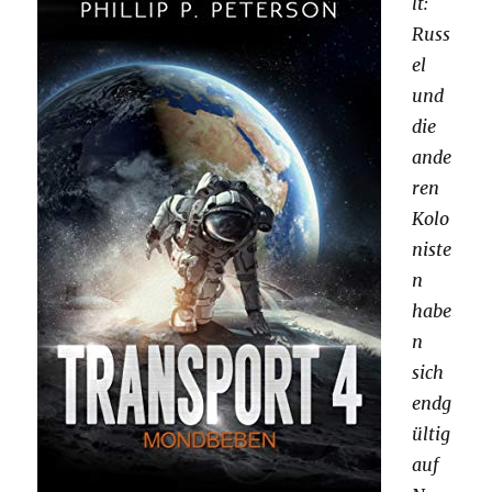
lt:
Russ
el
und
die
ande
ren
Kolo
niste
n
habe
n
sich
endg
ültig
auf