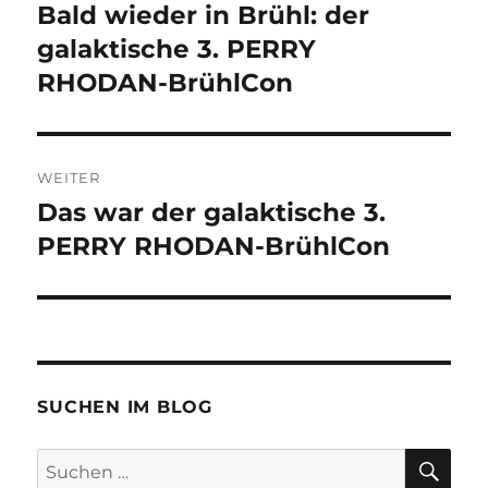
Bald wieder in Brühl: der
Vorheriger
Beitrag:
galaktische 3. PERRY
RHODAN-BrühlCon
WEITER
Das war der galaktische 3.
Nächster
Beitrag:
PERRY RHODAN-BrühlCon
SUCHEN IM BLOG
SU
Suchen