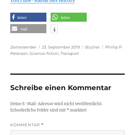
teilen
teilen
mail
Autor
Veröffentlicht
Kategorien
Schlagwörter
Zeitreisender
23. September 2019
Bücher
Phillip P.
am
Peterson
,
Science-fiction
,
Transport
Schreibe einen Kommentar
Deine E-Mail-Adresse wird nicht veröffentlicht.
Erforderliche Felder sind mit
*
markiert
KOMMENTAR
*