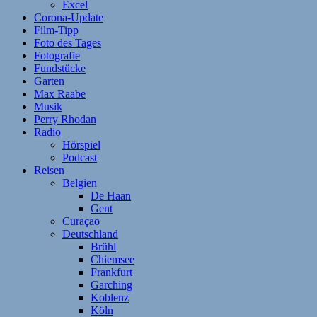
Excel
Corona-Update
Film-Tipp
Foto des Tages
Fotografie
Fundstücke
Garten
Max Raabe
Musik
Perry Rhodan
Radio
Hörspiel
Podcast
Reisen
Belgien
De Haan
Gent
Curaçao
Deutschland
Brühl
Chiemsee
Frankfurt
Garching
Koblenz
Köln