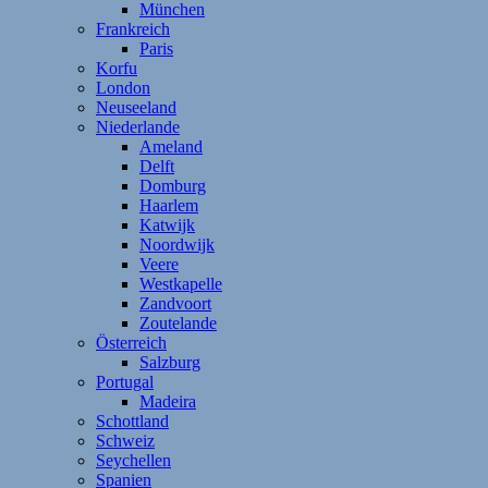
München
Frankreich
Paris
Korfu
London
Neuseeland
Niederlande
Ameland
Delft
Domburg
Haarlem
Katwijk
Noordwijk
Veere
Westkapelle
Zandvoort
Zoutelande
Österreich
Salzburg
Portugal
Madeira
Schottland
Schweiz
Seychellen
Spanien