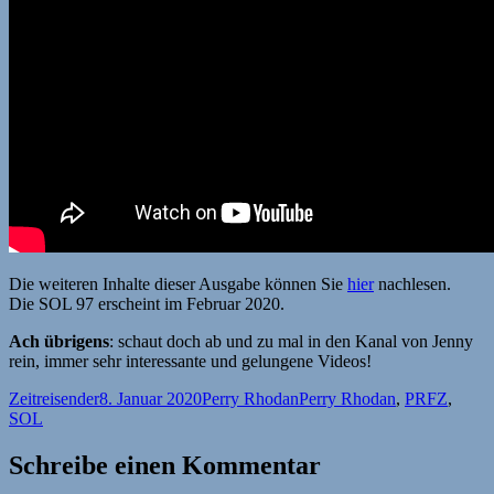
Die weiteren Inhalte dieser Ausgabe können Sie
hier
nachlesen.
Die SOL 97 erscheint im Februar 2020.
Ach übrigens
: schaut doch ab und zu mal in den Kanal von Jenny
rein, immer sehr interessante und gelungene Videos!
Autor
Veröffentlicht
Kategorien
Schlagwörter
Zeitreisender
8. Januar 2020
Perry Rhodan
Perry Rhodan
,
PRFZ
,
am
SOL
Schreibe einen Kommentar