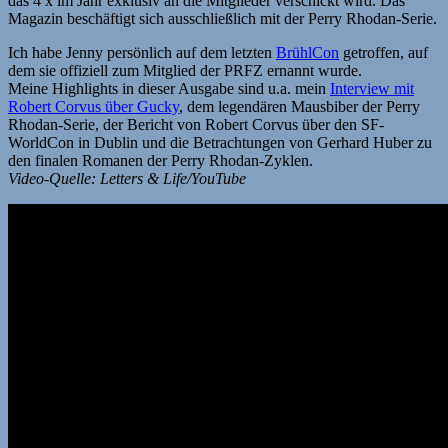
das 4 x im Jahr exklusiv an die Mitglieder verschickt wird. Das
Magazin beschäftigt sich ausschließlich mit der Perry Rhodan-Serie.
Ich habe Jenny persönlich auf dem letzten
BrühlCon
getroffen, auf
dem sie offiziell zum Mitglied der PRFZ ernannt wurde.
Meine Highlights in dieser Ausgabe sind u.a. mein
Interview mit
Robert Corvus über Gucky
, dem legendären Mausbiber der Perry
Rhodan-Serie, der Bericht von Robert Corvus über den SF-
WorldCon in Dublin und die Betrachtungen von Gerhard Huber zu
den finalen Romanen der Perry Rhodan-Zyklen.
Video-Quelle: Letters & Life/YouTube