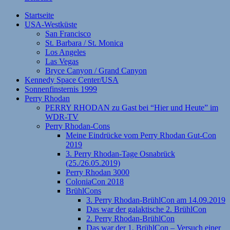
Startseite
USA-Westküste
San Francisco
St. Barbara / St. Monica
Los Angeles
Las Vegas
Bryce Canyon / Grand Canyon
Kennedy Space Center/USA
Sonnenfinsternis 1999
Perry Rhodan
PERRY RHODAN zu Gast bei “Hier und Heute” im
WDR-TV
Perry Rhodan-Cons
Meine Eindrücke vom Perry Rhodan Gut-Con
2019
3. Perry Rhodan-Tage Osnabrück
(25./26.05.2019)
Perry Rhodan 3000
ColoniaCon 2018
BrühlCons
3. Perry Rhodan-BrühlCon am 14.09.2019
Das war der galaktische 2. BrühlCon
2. Perry Rhodan-BrühlCon
Das war der 1. BrühlCon – Versuch einer