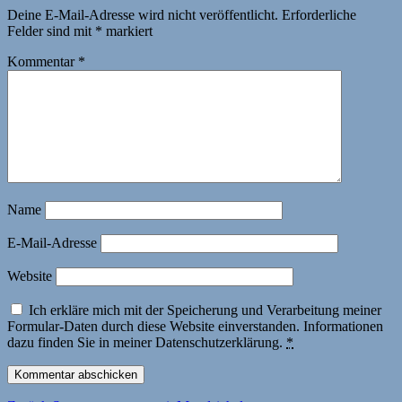
Deine E-Mail-Adresse wird nicht veröffentlicht.
Erforderliche
Felder sind mit
*
markiert
Kommentar
*
Name
E-Mail-Adresse
Website
Ich erkläre mich mit der Speicherung und Verarbeitung meiner
Formular-Daten durch diese Website einverstanden. Informationen
dazu finden Sie in meiner Datenschutzerklärung.
*