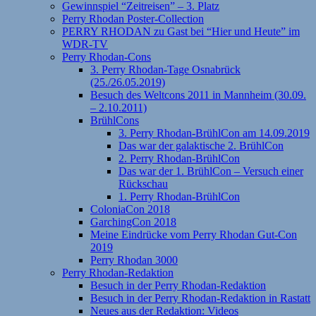
Gewinnspiel “Zeitreisen” – 3. Platz
Perry Rhodan Poster-Collection
PERRY RHODAN zu Gast bei “Hier und Heute” im
WDR-TV
Perry Rhodan-Cons
3. Perry Rhodan-Tage Osnabrück
(25./26.05.2019)
Besuch des Weltcons 2011 in Mannheim (30.09.
– 2.10.2011)
BrühlCons
3. Perry Rhodan-BrühlCon am 14.09.2019
Das war der galaktische 2. BrühlCon
2. Perry Rhodan-BrühlCon
Das war der 1. BrühlCon – Versuch einer
Rückschau
1. Perry Rhodan-BrühlCon
ColoniaCon 2018
GarchingCon 2018
Meine Eindrücke vom Perry Rhodan Gut-Con
2019
Perry Rhodan 3000
Perry Rhodan-Redaktion
Besuch in der Perry Rhodan-Redaktion
Besuch in der Perry Rhodan-Redaktion in Rastatt
Neues aus der Redaktion: Videos