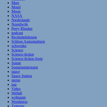
Mars
Mond
Moon
NASA
Niederlande
Noordwijk
Perry Rhodan
podcast
Rechtsbelehrung
Schloss Augustusburg
schwenke
Science
Science-fiction
Science-fiction-Serie
Sonne
Sonnenuntergang
space
Space Station
sterne
usa
Video
Weltall
weltraum
Wordpress
Zeitreise