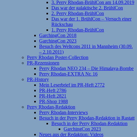
3. Perry Rhodan-BrühlCon am 14.09.2019
Das war der galaktische 2. BrühlCon
2. Perry Rhodan-BrühlCon
Das war der 1. BrühlCon – Versuch einer
Rückschau
1. Perry Rhodan-BrühlCon
GarchingCon 2018
GarchingCon 2023
Besuch des Weltcons 2011 in Mannheim (30.09.
– 2.10.2011)
Perry Rhodan Poster-Collection
PR-Rezensionen
Perry Rhodan NEO 234 – Die Himalaya-Bombe
Perry Rhodan-EXTRA Nr. 16
PR-History
Mein Leserbrief im PR-Heft 2772
PR-Heft 2786
PR-Heft 2821
PR-Shop 1988
Perry Rhodan-Redaktion
Perry Rhodan-Interviews
Besuch in der Perry Rhodan-Redaktion in Rastatt
Besuch in der Perry Rhodan-Redaktion
GarchingCon 2023
Neues aus der Redaktion: Videos