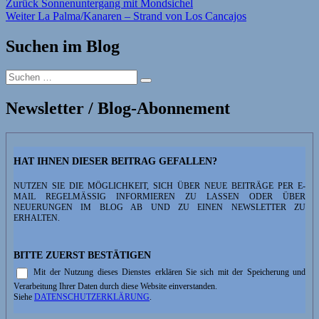
Beitragsnavigation
Vorheriger
Zurück
Sonnenuntergang mit Mondsichel
Nächster
Beitrag:
Weiter
La Palma/Kanaren – Strand von Los Cancajos
Beitrag:
Suchen im Blog
Suchen
Suchen
nach:
Newsletter / Blog-Abonnement
HAT IHNEN DIESER BEITRAG GEFALLEN?
NUTZEN SIE DIE MÖGLICHKEIT, SICH ÜBER NEUE BEITRÄGE PER E-
MAIL REGELMÄSSIG INFORMIEREN ZU LASSEN ODER ÜBER N
EUERUNGEN IM BLOG AB UND ZU EINEN NEWSLETTER ZU E
RHALTEN.
BITTE ZUERST BESTÄTIGEN
Mit der Nutzung dieses Dienstes erklären Sie sich mit der Speicherung und
Verarbeitung Ihrer Daten durch diese Website einverstanden.
Siehe
DATENSCHUTZERKLÄRUNG
.