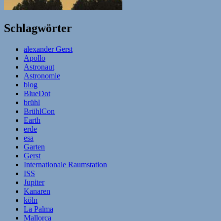
Schlagwörter
alexander Gerst
Apollo
Astronaut
Astronomie
blog
BlueDot
brühl
BrühlCon
Earth
erde
esa
Garten
Gerst
Internationale Raumstation
ISS
Jupiter
Kanaren
köln
La Palma
Mallorca