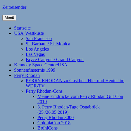
Zum
Zeitreisender
Inhalt
springen
Menü
Startseite
USA-Westküste
San Francisco
St. Barbara / St. Monica
Los Angeles
Las Vegas
Bryce Canyon / Grand Canyon
Kennedy Space Center/USA
Sonnenfinsternis 1999
Perry Rhodan
PERRY RHODAN zu Gast bei “Hier und Heute” im
WDR-TV
Perry Rhodan-Cons
Meine Eindrücke vom Perry Rhodan Gut-Con
2019
3. Perry Rhodan-Tage Osnabrück
(25./26.05.2019)
Perry Rhodan 3000
ColoniaCon 2018
BrühlCons