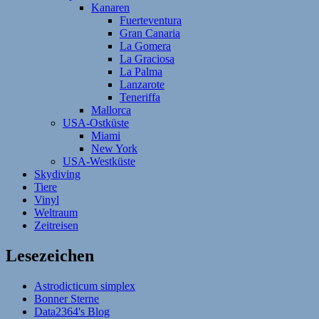
Kanaren
Fuerteventura
Gran Canaria
La Gomera
La Graciosa
La Palma
Lanzarote
Teneriffa
Mallorca
USA-Ostküste
Miami
New York
USA-Westküste
Skydiving
Tiere
Vinyl
Weltraum
Zeitreisen
Lesezeichen
Astrodicticum simplex
Bonner Sterne
Data2364's Blog