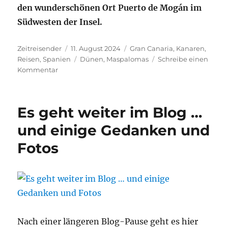
den wunderschönen Ort
Puerto de Mogán im
Südwesten der Insel.
Autor
Veröffentlicht
Kategorien
Zeitreisender
11. August 2024
Gran Canaria
,
Kanaren
,
am
Schlagwörter
Reisen
,
Spanien
Dünen
,
Maspalomas
Schreibe einen
zu
Kommentar
Gran
Canaria
#1:
Es geht weiter im Blog …
Die
Dünen
und einige Gedanken und
von
Fotos
Maspalomas
Nach einer längeren Blog-Pause geht es hier