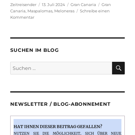
Autor
Veröffentlicht
Kategorien
Schlagwörter
Zeitreisender
13. Juli 2024
Gran Canaria
Gran
am
Canaria
,
Maspalomas
,
Meloneras
Schreibe einen
zu
Kommentar
Es
geht
weiter
im
Blog
SUCHEN IM BLOG
…
und
SU
Suchen
einige
nach:
Gedanken
und
Fotos
NEWSLETTER / BLOG-ABONNEMENT
HAT IHNEN DIESER BEITRAG GEFALLEN?
NUTZEN SIE DIE MÖGLICHKEIT, SICH ÜBER NEUE