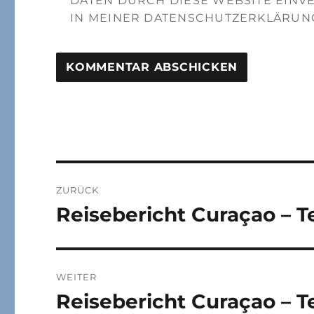
DATEN DURCH DIESE WEBSITE EINV
IN MEINER DATENSCHUTZERKLÄRUN
Beitragsnavigation
ZURÜCK
Reisebericht Curaçao – Te
Vorheriger
Beitrag:
WEITER
Reisebericht Curaçao – Te
Nächster