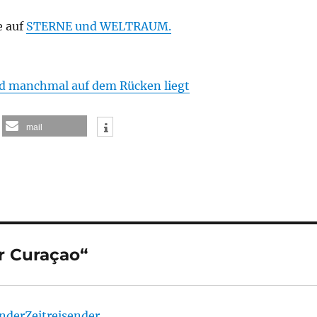
e auf
STERNE und WELTRAUM.
 manchmal auf dem Rücken liegt
mail
r Curaçao“
enderZeitreisender