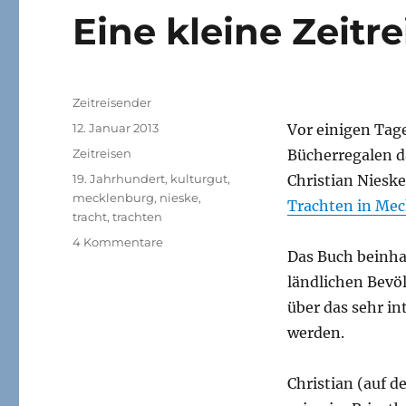
Eine kleine Zeitr
Autor
Zeitreisender
Veröffentlicht
12. Januar 2013
Vor einigen Tag
am
Kategorien
Zeitreisen
Bücherregalen d
Schlagwörter
19. Jahrhundert
,
kulturgut
,
Christian Nieske
mecklenburg
,
nieske
,
Trachten in Me
tracht
,
trachten
zu
4 Kommentare
Das Buch beinha
Eine
kleine
ländlichen Bevö
Zeitreise…
über das sehr i
werden.
Christian (auf d