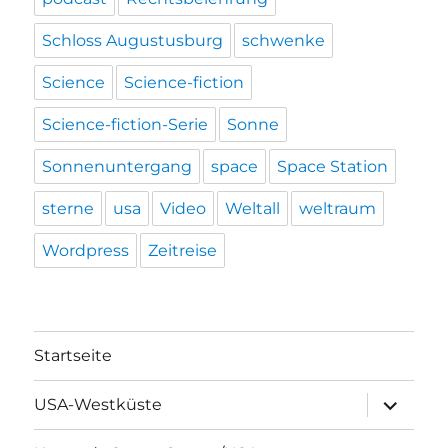
Schloss Augustusburg
schwenke
Science
Science-fiction
Science-fiction-Serie
Sonne
Sonnenuntergang
space
Space Station
sterne
usa
Video
Weltall
weltraum
Wordpress
Zeitreise
Startseite
Unterme
USA-Westküste
öffnen