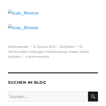
Autor
Veröffentlicht
Kategorien
Schlagwörter
Zeitreisender
12. Januar 2013
Zeitreisen
19.
am
Jahrhundert
,
kulturgut
,
mecklenburg
,
nieske
,
tracht
,
zu
trachten
4 Kommentare
Eine
kleine
Zeitreise…
SUCHEN IM BLOG
SU
Suchen
nach: