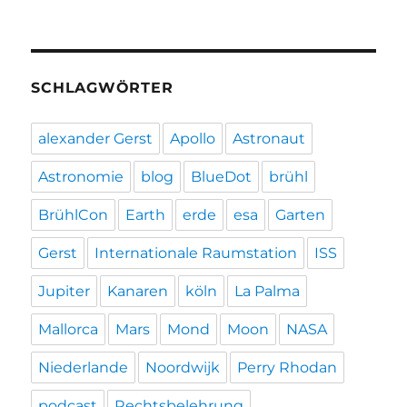
SCHLAGWÖRTER
alexander Gerst
Apollo
Astronaut
Astronomie
blog
BlueDot
brühl
BrühlCon
Earth
erde
esa
Garten
Gerst
Internationale Raumstation
ISS
Jupiter
Kanaren
köln
La Palma
Mallorca
Mars
Mond
Moon
NASA
Niederlande
Noordwijk
Perry Rhodan
podcast
Rechtsbelehrung