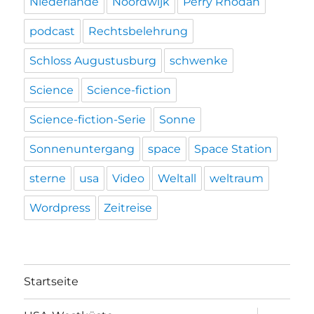
Niederlande
Noordwijk
Perry Rhodan
podcast
Rechtsbelehrung
Schloss Augustusburg
schwenke
Science
Science-fiction
Science-fiction-Serie
Sonne
Sonnenuntergang
space
Space Station
sterne
usa
Video
Weltall
weltraum
Wordpress
Zeitreise
Startseite
Unterme