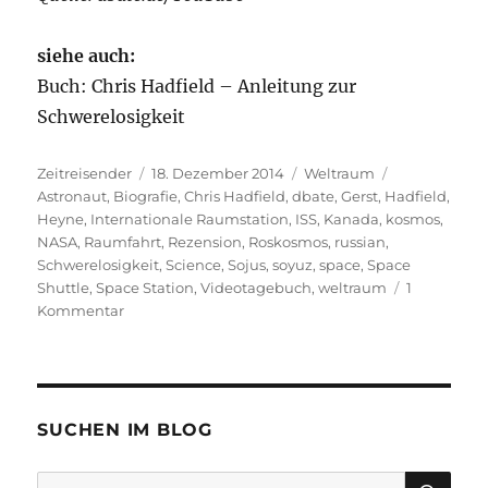
siehe auch:
Buch: Chris Hadfield – Anleitung zur
Schwerelosigkeit
Autor
Veröffentlicht
Kategorien
Schlagwörte
Zeitreisender
18. Dezember 2014
Weltraum
am
Astronaut
,
Biografie
,
Chris Hadfield
,
dbate
,
Gerst
,
Hadfield
,
Heyne
,
Internationale Raumstation
,
ISS
,
Kanada
,
kosmos
,
NASA
,
Raumfahrt
,
Rezension
,
Roskosmos
,
russian
,
Schwerelosigkeit
,
Science
,
Sojus
,
soyuz
,
space
,
Space
Shuttle
,
Space Station
,
Videotagebuch
,
weltraum
1
zu
Kommentar
Das
Videotagebuch
des
Astronauten
Chris
SUCHEN IM BLOG
Hadfield
SU
Suchen