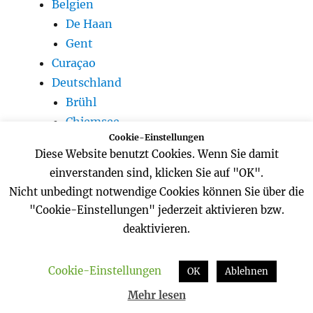
Belgien
De Haan
Gent
Curaçao
Deutschland
Brühl
Chiemsee
Cookie-Einstellungen
Frankfurt
Diese Website benutzt Cookies. Wenn Sie damit
Garching
einverstanden sind, klicken Sie auf "OK".
Koblenz
Nicht unbedingt notwendige Cookies können Sie über die
Köln
"Cookie-Einstellungen" jederzeit aktivieren bzw.
München
deaktivieren.
Frankreich
Paris
Cookie-Einstellungen
OK
Ablehnen
Korfu
Mehr lesen
London