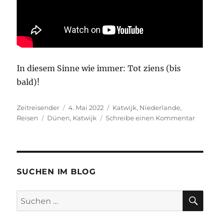
In diesem Sinne wie immer: Tot ziens (bis
bald)!
Autor
Veröffentlicht
Kategorien
Zeitreisender
4. Mai 2022
Katwijk
,
Niederlande
,
Schlagwörter
am
zu
Reisen
Dünen
,
Katwijk
Schreibe einen Kommentar
Endlich
mal
wieder
in
…
SUCHEN IM BLOG
Katwijk
SU
Suchen
nach: