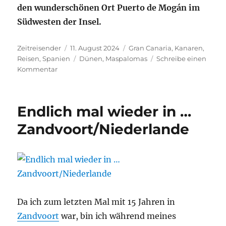
den wunderschönen Ort
Puerto de Mogán im
Südwesten der Insel.
Autor
Veröffentlicht
Kategorien
Zeitreisender
11. August 2024
Gran Canaria
,
Kanaren
,
am
Schlagwörter
Reisen
,
Spanien
Dünen
,
Maspalomas
Schreibe einen
zu
Kommentar
Gran
Canaria
#1:
Endlich mal wieder in …
Die
Dünen
Zandvoort/Niederlande
von
Maspalomas
Da ich zum letzten Mal mit 15 Jahren in
Zandvoort
war, bin ich während meines