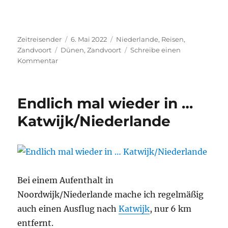
Autor
Veröffentlicht
Kategorien
Zeitreisender
6. Mai 2022
Niederlande
,
Reisen
,
Schlagwörter
am
Zandvoort
Dünen
,
Zandvoort
Schreibe einen
zu
Kommentar
Endlich
mal
wieder
Endlich mal wieder in …
in
…
Katwijk/Niederlande
Zandvoort/Niederlande
Bei einem Aufenthalt in
Noordwijk/Niederlande mache ich regelmäßig
auch einen Ausflug nach
Katwijk
, nur 6 km
entfernt.