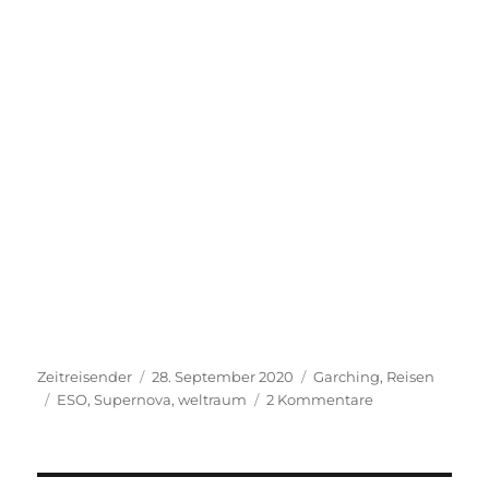
Autor
Veröffentlicht
Kategorien
Zeitreisender
28. September 2020
Garching
,
Reisen
Schlagwörter
am
zu
ESO
,
Supernova
,
weltraum
2 Kommentare
Besuch
in
der