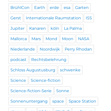
BrühlCon
Earth
erde
esa
Garten
Gerst
Internationale Raumstation
ISS
Jupiter
Kanaren
köln
La Palma
Mallorca
Mars
Mond
Moon
NASA
Niederlande
Noordwijk
Perry Rhodan
podcast
Rechtsbelehrung
Schloss Augustusburg
schwenke
Science
Science-fiction
Science-fiction-Serie
Sonne
Sonnenuntergang
space
Space Station