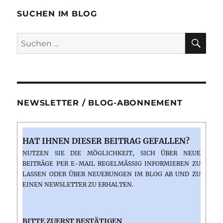
“ESO
Supernova”
SUCHEN IM BLOG
in
Garching
SU
Suchen
nach:
NEWSLETTER / BLOG-ABONNEMENT
HAT IHNEN DIESER BEITRAG GEFALLEN?
NUTZEN SIE DIE MÖGLICHKEIT, SICH ÜBER NEUE
BEITRÄGE PER E-MAIL REGELMÄSSIG INFORMIEREN ZU L
ASSEN ODER ÜBER NEUERUNGEN IM BLOG AB UND ZU E
INEN NEWSLETTER ZU ERHALTEN.
BITTE ZUERST BESTÄTIGEN