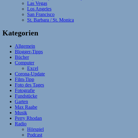
Las Vegas
Los Angeles
San Francisco
St. Barbara / St. Monica
Kategorien
Allgemein
Blogger-Tipps
Bücher
Computer
Excel
Corona-Update
Film-Tipp
Foto des Tages
Fotografie
Fundstücke
Garten
Max Raabe
Musik
Perry Rhodan
Radio
Hörspiel
Podcast