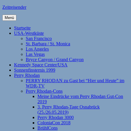
Zum
Zeitreisender
Inhalt
springen
Menü
Startseite
USA-Westküste
San Francisco
St. Barbara / St. Monica
Los Angeles
Las Vegas
Bryce Canyon / Grand Canyon
Kennedy Space Center/USA
Sonnenfinsternis 1999
Perry Rhodan
PERRY RHODAN zu Gast bei “Hier und Heute” im
WDR-TV
Perry Rhodan-Cons
Meine Eindrücke vom Perry Rhodan Gut-Con
2019
3. Perry Rhodan-Tage Osnabrück
(25./26.05.2019)
Perry Rhodan 3000
ColoniaCon 2018
BrühlCons