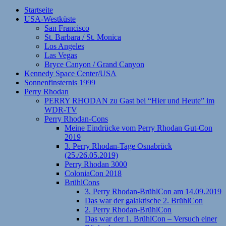
Startseite
USA-Westküste
San Francisco
St. Barbara / St. Monica
Los Angeles
Las Vegas
Bryce Canyon / Grand Canyon
Kennedy Space Center/USA
Sonnenfinsternis 1999
Perry Rhodan
PERRY RHODAN zu Gast bei “Hier und Heute” im
WDR-TV
Perry Rhodan-Cons
Meine Eindrücke vom Perry Rhodan Gut-Con
2019
3. Perry Rhodan-Tage Osnabrück
(25./26.05.2019)
Perry Rhodan 3000
ColoniaCon 2018
BrühlCons
3. Perry Rhodan-BrühlCon am 14.09.2019
Das war der galaktische 2. BrühlCon
2. Perry Rhodan-BrühlCon
Das war der 1. BrühlCon – Versuch einer