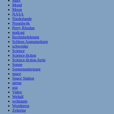
Mars
Mond
Moon
NASA
Niederlande
Noordwijk
Perry Rhodan
podcast
Rechtsbelehrung
Schloss Augustusburg
schwenke
Science
Science-fiction
Science-fiction-Serie
Sonne
Sonnenuntergang
space
Space Station
sterne
usa
Video
Weltall
weltraum
Wordpress
Zeitreise