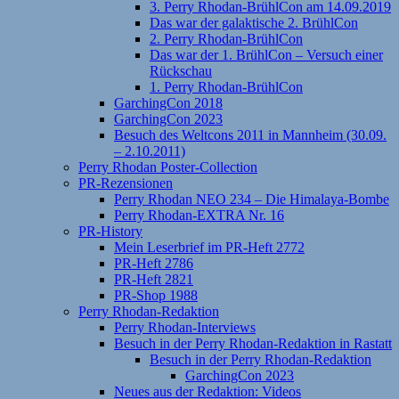
3. Perry Rhodan-BrühlCon am 14.09.2019
Das war der galaktische 2. BrühlCon
2. Perry Rhodan-BrühlCon
Das war der 1. BrühlCon – Versuch einer
Rückschau
1. Perry Rhodan-BrühlCon
GarchingCon 2018
GarchingCon 2023
Besuch des Weltcons 2011 in Mannheim (30.09.
– 2.10.2011)
Perry Rhodan Poster-Collection
PR-Rezensionen
Perry Rhodan NEO 234 – Die Himalaya-Bombe
Perry Rhodan-EXTRA Nr. 16
PR-History
Mein Leserbrief im PR-Heft 2772
PR-Heft 2786
PR-Heft 2821
PR-Shop 1988
Perry Rhodan-Redaktion
Perry Rhodan-Interviews
Besuch in der Perry Rhodan-Redaktion in Rastatt
Besuch in der Perry Rhodan-Redaktion
GarchingCon 2023
Neues aus der Redaktion: Videos