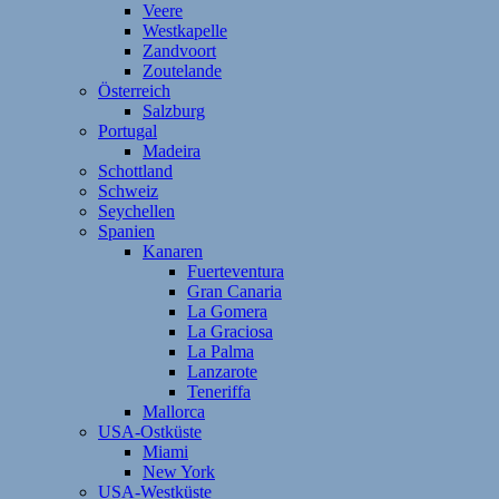
Veere
Westkapelle
Zandvoort
Zoutelande
Österreich
Salzburg
Portugal
Madeira
Schottland
Schweiz
Seychellen
Spanien
Kanaren
Fuerteventura
Gran Canaria
La Gomera
La Graciosa
La Palma
Lanzarote
Teneriffa
Mallorca
USA-Ostküste
Miami
New York
USA-Westküste