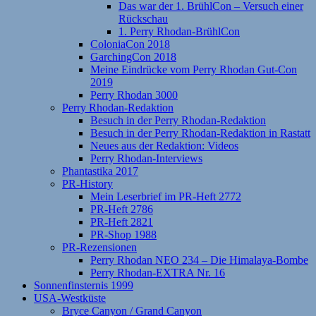
Das war der 1. BrühlCon – Versuch einer
Rückschau
1. Perry Rhodan-BrühlCon
ColoniaCon 2018
GarchingCon 2018
Meine Eindrücke vom Perry Rhodan Gut-Con
2019
Perry Rhodan 3000
Perry Rhodan-Redaktion
Besuch in der Perry Rhodan-Redaktion
Besuch in der Perry Rhodan-Redaktion in Rastatt
Neues aus der Redaktion: Videos
Perry Rhodan-Interviews
Phantastika 2017
PR-History
Mein Leserbrief im PR-Heft 2772
PR-Heft 2786
PR-Heft 2821
PR-Shop 1988
PR-Rezensionen
Perry Rhodan NEO 234 – Die Himalaya-Bombe
Perry Rhodan-EXTRA Nr. 16
Sonnenfinsternis 1999
USA-Westküste
Bryce Canyon / Grand Canyon