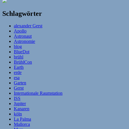
Schlagwörter
alexander Gerst
Apollo
Astronaut
Astronomie
blog
BlueDot
brühl
BrühlCon
Earth
erde
esa
Garten
Gerst
Internationale Raumstation
ISS
Jupiter
Kanaren
köln
La Palma
Mallorca