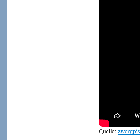
Fest
2013
Quelle:
zwergpis