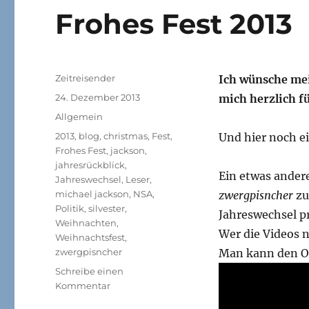
Frohes Fest 2013
Autor
Zeitreisender
Ich wünsche me
Veröffentlicht
24. Dezember 2013
mich herzlich f
am
Kategorien
Allgemein
Schlagwörter
2013
,
blog
,
christmas
,
Fest
,
Und hier noch e
Frohes Fest
,
jackson
,
jahresrückblick
,
Ein etwas ander
Jahreswechsel
,
Leser
,
michael jackson
,
NSA
,
zwergpisncher
zu
Politik
,
silvester
,
Jahreswechsel p
Weihnachten
,
Wer die Videos n
Weihnachtsfest
,
zwergpisncher
Man kann den Or
Schreibe einen
zu
Kommentar
Frohes