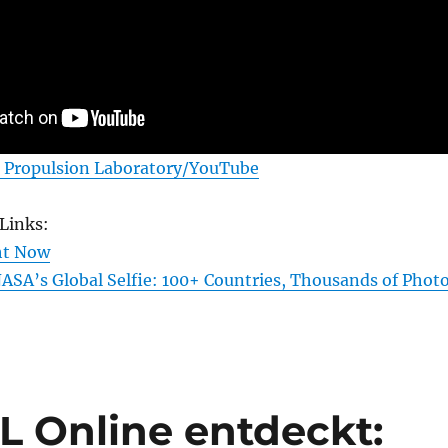
 Propulsion Laboratory/YouTube
Links:
ht Now
ASA’s Global Selfie: 100+ Countries, Thousands of Phot
L Online entdeckt: