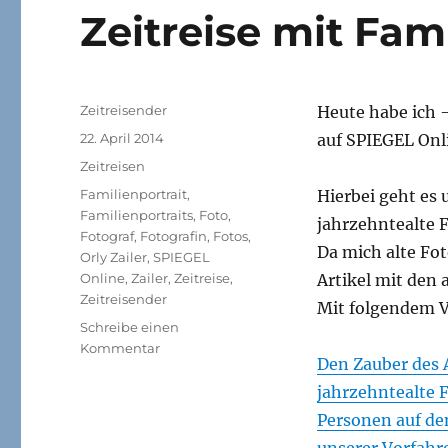
Zeitreise mit Fam
Autor
Zeitreisender
Heute habe ich 
Veröffentlicht
22. April 2014
auf SPIEGEL Onli
am
Kategorien
Zeitreisen
Schlagwörter
Familienportrait
,
Hierbei geht es 
Familienportraits
,
Foto
,
jahrzehntealte F
Fotograf
,
Fotografin
,
Fotos
,
Da mich alte Fo
Orly Zailer
,
SPIEGEL
Online
,
Zailer
,
Zeitreise
,
Artikel mit den 
Zeitreisender
Mit folgendem V
Schreibe einen
zu
Kommentar
Den Zauber des A
Heute
auf
jahrzehntealte 
SPIEGEL
Personen auf den
Online
unserer Vorfahr