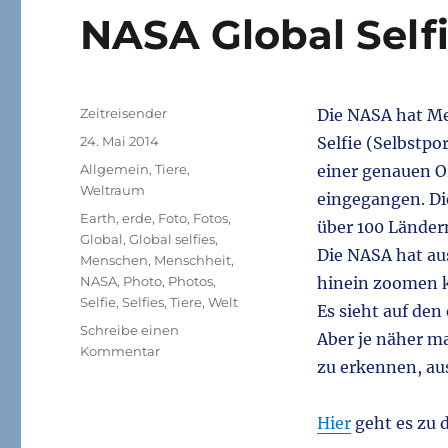
NASA Global Self
Autor
Zeitreisender
Die NASA hat Me
Veröffentlicht
24. Mai 2014
Selfie (Selbstpo
am
Kategorien
Allgemein
,
Tiere
,
einer genauen O
Weltraum
eingegangen. Di
Schlagwörter
Earth
,
erde
,
Foto
,
Fotos
,
über 100 Länder
Global
,
Global selfies
,
Die NASA hat aus
Menschen
,
Menschheit
,
NASA
,
Photo
,
Photos
,
hinein zoomen 
Selfie
,
Selfies
,
Tiere
,
Welt
Es sieht auf den
Schreibe einen
Aber je näher m
zu
Kommentar
zu erkennen, au
NASA
Global
Selfies
Hier
geht es zu 