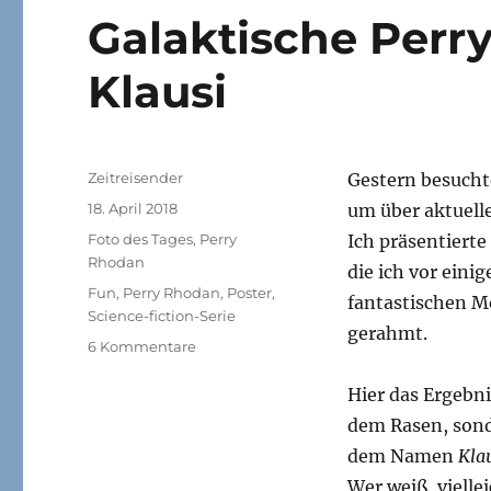
Galaktische Perr
Klausi
Autor
Zeitreisender
Gestern besucht
Veröffentlicht
18. April 2018
um über aktuelle
am
Kategorien
Foto des Tages
,
Perry
Ich präsentierte
Rhodan
die ich vor eini
Schlagwörter
Fun
,
Perry Rhodan
,
Poster
,
fantastischen Mo
Science-fiction-Serie
gerahmt.
zu
6 Kommentare
Galaktische
Perry
Hier das Ergebni
Rhodan-
dem Rasen, sond
Poster
dem Namen
Kla
mit
Klausi
Wer weiß, vielle