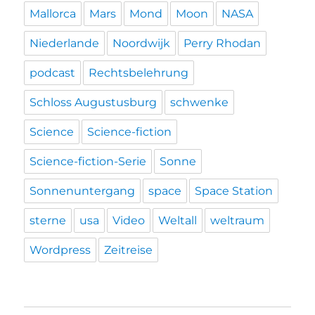
Mallorca
Mars
Mond
Moon
NASA
Niederlande
Noordwijk
Perry Rhodan
podcast
Rechtsbelehrung
Schloss Augustusburg
schwenke
Science
Science-fiction
Science-fiction-Serie
Sonne
Sonnenuntergang
space
Space Station
sterne
usa
Video
Weltall
weltraum
Wordpress
Zeitreise