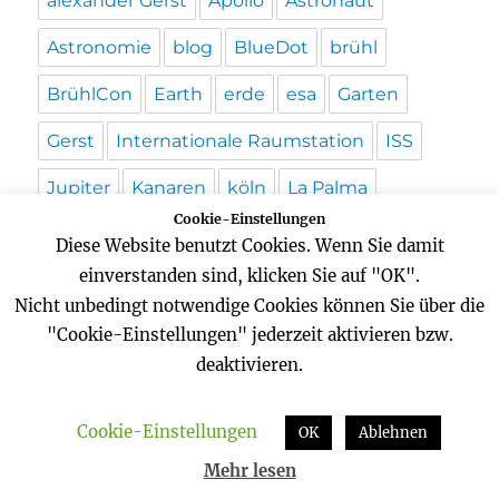
alexander Gerst
Apollo
Astronaut
Astronomie
blog
BlueDot
brühl
BrühlCon
Earth
erde
esa
Garten
Gerst
Internationale Raumstation
ISS
Jupiter
Kanaren
köln
La Palma
Cookie-Einstellungen
Mallorca
Mars
Mond
Moon
NASA
Diese Website benutzt Cookies. Wenn Sie damit
einverstanden sind, klicken Sie auf "OK".
Niederlande
Noordwijk
Perry Rhodan
Nicht unbedingt notwendige Cookies können Sie über die
podcast
Rechtsbelehrung
"Cookie-Einstellungen" jederzeit aktivieren bzw.
deaktivieren.
Schloss Augustusburg
schwenke
Science
Science-fiction
Cookie-Einstellungen
OK
Ablehnen
Science-fiction-Serie
Sonne
Mehr lesen