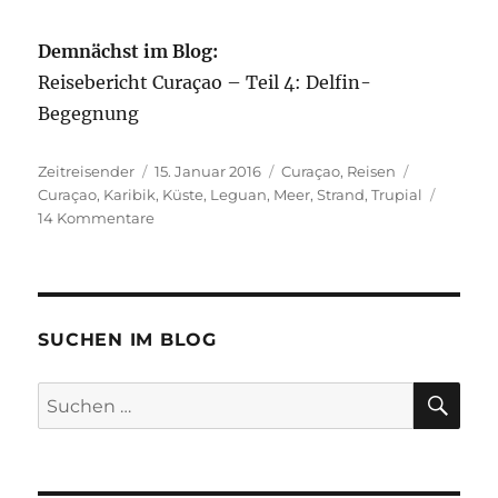
Demnächst im Blog:
Reisebericht Curaçao – Teil 4: Delfin-
Begegnung
Autor
Veröffentlicht
Kategorien
Schlagwört
Zeitreisender
15. Januar 2016
Curaçao
,
Reisen
am
Curaçao
,
Karibik
,
Küste
,
Leguan
,
Meer
,
Strand
,
Trupial
zu
14 Kommentare
Reisebericht
Curaçao
–
Teil
3:
SUCHEN IM BLOG
Karibik-
Impressionen
SU
Suchen
nach: