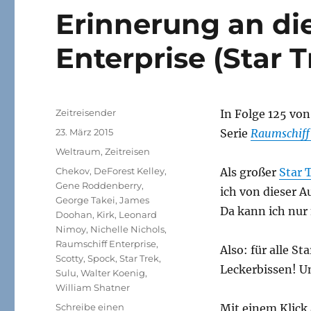
Erinnerung an die
Enterprise (Star T
Autor
Zeitreisender
In Folge 125 vo
Veröffentlicht
23. März 2015
Serie
Raumschiff 
am
Kategorien
Weltraum
,
Zeitreisen
Schlagwörter
Chekov
,
DeForest Kelley
,
Als großer
Star 
Gene Roddenberry
,
ich von dieser A
George Takei
,
James
Da kann ich nur
Doohan
,
Kirk
,
Leonard
Nimoy
,
Nichelle Nichols
,
Raumschiff Enterprise
,
Also: für alle S
Scotty
,
Spock
,
Star Trek
,
Leckerbissen! U
Sulu
,
Walter Koenig
,
William Shatner
Schreibe einen
Mit einem Klick