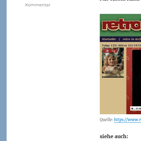
zu
Kommentar
Erinnerung
an
die
TV-
Serie:
Raumschiff
Enterprise
(Star
Trek)
Quelle:
https://www.r
siehe auch: