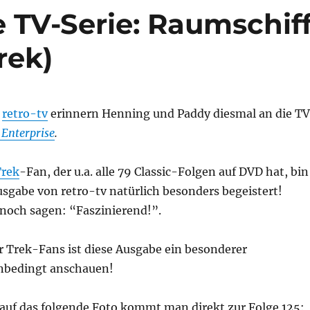
 TV-Serie: Raumschif
rek)
n
retro-tv
erinnern Henning und Paddy diesmal an die T
Enterprise
.
Trek
-Fan, der u.a. alle 79 Classic-Folgen auf DVD hat, bin
usgabe von retro-tv natürlich besonders begeistert!
 noch sagen: “Faszinierend!”.
tar Trek-Fans ist diese Ausgabe ein besonderer
nbedingt anschauen!
 auf das folgende Foto kommt man direkt zur Folge 125: