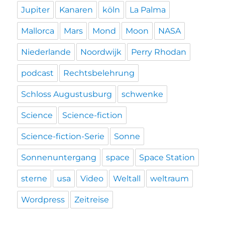
Jupiter
Kanaren
köln
La Palma
Mallorca
Mars
Mond
Moon
NASA
Niederlande
Noordwijk
Perry Rhodan
podcast
Rechtsbelehrung
Schloss Augustusburg
schwenke
Science
Science-fiction
Science-fiction-Serie
Sonne
Sonnenuntergang
space
Space Station
sterne
usa
Video
Weltall
weltraum
Wordpress
Zeitreise