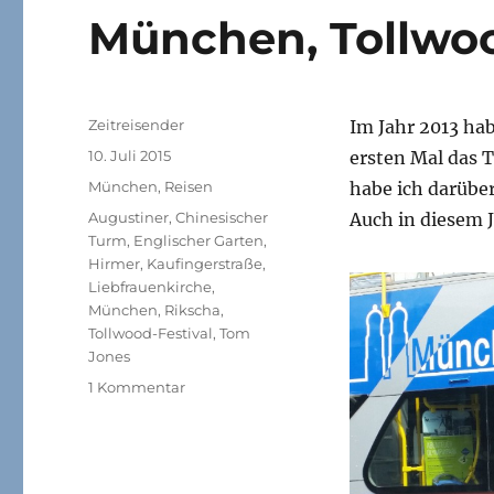
München, Tollwo
Autor
Zeitreisender
Im Jahr 2013 h
Veröffentlicht
10. Juli 2015
ersten Mal das 
am
Kategorien
München
,
Reisen
habe ich darüber
Schlagwörter
Augustiner
,
Chinesischer
Auch in diesem 
Turm
,
Englischer Garten
,
Hirmer
,
Kaufingerstraße
,
Liebfrauenkirche
,
München
,
Rikscha
,
Tollwood-Festival
,
Tom
Jones
zu
1 Kommentar
München,
Tollwood
…
und