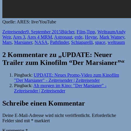
Quelle: ARES: live/YouTube
Autor
Veröffentlicht
Kategorien
Schlagw
Zeitreisender
9. September 2015
Bücher
,
Film-Tipp
,
Weltraum
Andy
am
Weir
,
Ares 3
,
Ares 4 MRM
,
Astronaut
,
erde
,
Heyne
,
Mark Watney
,
Mars
,
Marsianer
,
NASA
,
Pathfinder
,
Schiaparelli
,
space
,
weltraum
2 Kommentare zu „UPDATE: Neuer
Trailer zum Kinofilm “Der Marsianer”“
Pingback:
UPDATE: Neues Promo-Video zum Kinofilm
"Der Marsianer" - Zeitreisender | Zeitreisender
Pingback:
Ab morgen im Kino: "Der Marsianer" -
Zeitreisender | Zeitreisender
Schreibe einen Kommentar
Deine E-Mail-Adresse wird nicht veröffentlicht.
Erforderliche
Felder sind mit
*
markiert
Kommentar
*