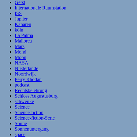
Gerst
Internationale Raumstation
ISS
Jupiter
Kanaren
köln
La Palma
Mallorca
Mars
Mond
Moon
NASA
Niederlande
Noordwijk
Perry Rhodan
podcast
Rechtsbelehrung
Schloss Augustusburg
schwenke
Science
Science-fiction
Science-fiction-Serie
Sonne
Sonnenuntergang
space