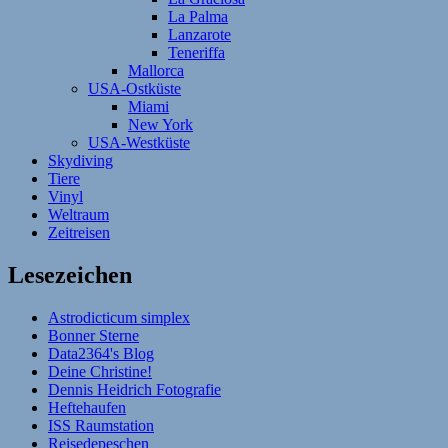
La Palma
Lanzarote
Teneriffa
Mallorca
USA-Ostküste
Miami
New York
USA-Westküste
Skydiving
Tiere
Vinyl
Weltraum
Zeitreisen
Lesezeichen
Astrodicticum simplex
Bonner Sterne
Data2364's Blog
Deine Christine!
Dennis Heidrich Fotografie
Heftehaufen
ISS Raumstation
Reisedepeschen