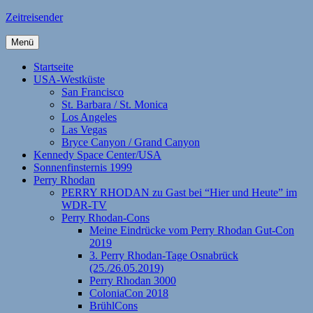
Zum
Zeitreisender
Inhalt
springen
Menü
Startseite
USA-Westküste
San Francisco
St. Barbara / St. Monica
Los Angeles
Las Vegas
Bryce Canyon / Grand Canyon
Kennedy Space Center/USA
Sonnenfinsternis 1999
Perry Rhodan
PERRY RHODAN zu Gast bei “Hier und Heute” im
WDR-TV
Perry Rhodan-Cons
Meine Eindrücke vom Perry Rhodan Gut-Con
2019
3. Perry Rhodan-Tage Osnabrück
(25./26.05.2019)
Perry Rhodan 3000
ColoniaCon 2018
BrühlCons