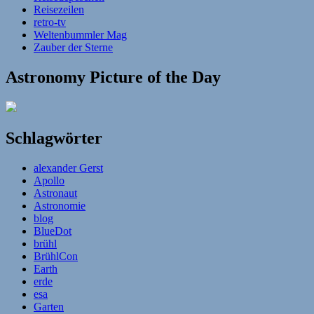
Reisezeilen
retro-tv
Weltenbummler Mag
Zauber der Sterne
Astronomy Picture of the Day
Schlagwörter
alexander Gerst
Apollo
Astronaut
Astronomie
blog
BlueDot
brühl
BrühlCon
Earth
erde
esa
Garten