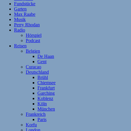
Fundstücke
Garten
Max Raabe
Musik
Perry Rhodan
Radio
Hörspiel
Podcast
Reisen
Belgien
De Haan
Gent
Curaçao
Deutschland
Brühl
Chiemsee
Frankfurt
Garching
Koblenz
Köln
München
Frankreich
Paris
Korfu
London