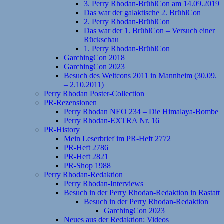
3. Perry Rhodan-BrühlCon am 14.09.2019
Das war der galaktische 2. BrühlCon
2. Perry Rhodan-BrühlCon
Das war der 1. BrühlCon – Versuch einer
Rückschau
1. Perry Rhodan-BrühlCon
GarchingCon 2018
GarchingCon 2023
Besuch des Weltcons 2011 in Mannheim (30.09.
– 2.10.2011)
Perry Rhodan Poster-Collection
PR-Rezensionen
Perry Rhodan NEO 234 – Die Himalaya-Bombe
Perry Rhodan-EXTRA Nr. 16
PR-History
Mein Leserbrief im PR-Heft 2772
PR-Heft 2786
PR-Heft 2821
PR-Shop 1988
Perry Rhodan-Redaktion
Perry Rhodan-Interviews
Besuch in der Perry Rhodan-Redaktion in Rastatt
Besuch in der Perry Rhodan-Redaktion
GarchingCon 2023
Neues aus der Redaktion: Videos