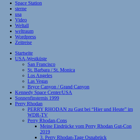
Space Station
sterne
usa
Video
Weltall
weltraum
Wordpress
Zeitreise
Startseite
USA-Westküste
San Francisco
St. Barbara / St. Monica
Los Angeles
Las Vegas
Bryce Canyon / Grand Canyon
Kennedy Space Center/USA
Sonnenfinsternis 1999
Perry Rhodan
PERRY RHODAN zu Gast bei “Hier und Heute” im
WDR-TV
Perry Rhodan-Cons
Meine Eindrücke vom Perry Rhodan Gut-Con
2019
3. Perry Rhodan-Tage Osnabrück