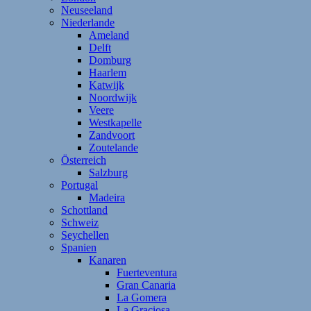
Neuseeland
Niederlande
Ameland
Delft
Domburg
Haarlem
Katwijk
Noordwijk
Veere
Westkapelle
Zandvoort
Zoutelande
Österreich
Salzburg
Portugal
Madeira
Schottland
Schweiz
Seychellen
Spanien
Kanaren
Fuerteventura
Gran Canaria
La Gomera
La Graciosa