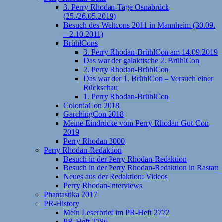
3. Perry Rhodan-Tage Osnabrück
(25./26.05.2019)
Besuch des Weltcons 2011 in Mannheim (30.09.
– 2.10.2011)
BrühlCons
3. Perry Rhodan-BrühlCon am 14.09.2019
Das war der galaktische 2. BrühlCon
2. Perry Rhodan-BrühlCon
Das war der 1. BrühlCon – Versuch einer
Rückschau
1. Perry Rhodan-BrühlCon
ColoniaCon 2018
GarchingCon 2018
Meine Eindrücke vom Perry Rhodan Gut-Con
2019
Perry Rhodan 3000
Perry Rhodan-Redaktion
Besuch in der Perry Rhodan-Redaktion
Besuch in der Perry Rhodan-Redaktion in Rastatt
Neues aus der Redaktion: Videos
Perry Rhodan-Interviews
Phantastika 2017
PR-History
Mein Leserbrief im PR-Heft 2772
PR-Heft 2786