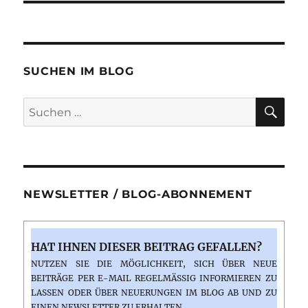
SUCHEN IM BLOG
SU
Suchen
nach:
NEWSLETTER / BLOG-ABONNEMENT
HAT IHNEN DIESER BEITRAG GEFALLEN?
NUTZEN SIE DIE MÖGLICHKEIT, SICH ÜBER NEUE
BEITRÄGE PER E-MAIL REGELMÄSSIG INFORMIEREN ZU L
ASSEN ODER ÜBER NEUERUNGEN IM BLOG AB UND ZU E
INEN NEWSLETTER ZU ERHALTEN.