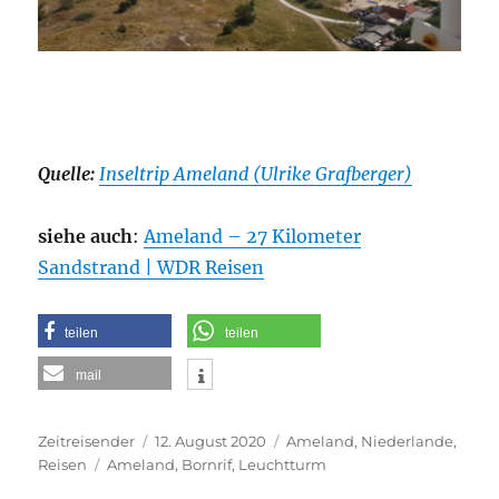
Quelle:
Inseltrip Ameland (Ulrike Grafberger)
siehe auch
:
Ameland – 27 Kilometer
Sandstrand | WDR Reisen
teilen
teilen
mail
Autor
Veröffentlicht
Kategorien
Zeitreisender
12. August 2020
Ameland
,
Niederlande
,
Schlagwörter
am
Reisen
Ameland
,
Bornrif
,
Leuchtturm