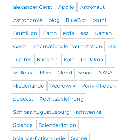
alexander Gerst
Apollo
Astronaut
Astronomie
blog
BlueDot
brühl
BrühlCon
Earth
erde
esa
Garten
Gerst
Internationale Raumstation
ISS
Jupiter
Kanaren
köln
La Palma
Mallorca
Mars
Mond
Moon
NASA
Niederlande
Noordwijk
Perry Rhodan
podcast
Rechtsbelehrung
Schloss Augustusburg
schwenke
Science
Science-fiction
Science-fiction-Serie
Sonne