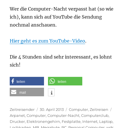
Wer die Computer-Nacht verpasst hat (so wie
ich), kann sich auf YouTube die Sendung
nochmal anschauen.
Hier geht es zum YouTube-Video
.
Die 4 Stunden sind sehr interessant, es lohnt
sich!
teilen
teilen
mail
Autor
Veröffentlicht
Kategorien
Schlagw
Zeitreisender
30. April 2013
Computer
,
Zeitreisen
am
Arpanet
,
Computer
,
Computer-Nacht
,
Computerclub
,
Drucker
,
Elektronengehirn
,
Festplatte
,
Internet
,
Laptop
,
Lochkarten
,
MB
,
Megabyte
,
PC
,
Personal Computer
,
wdr
,