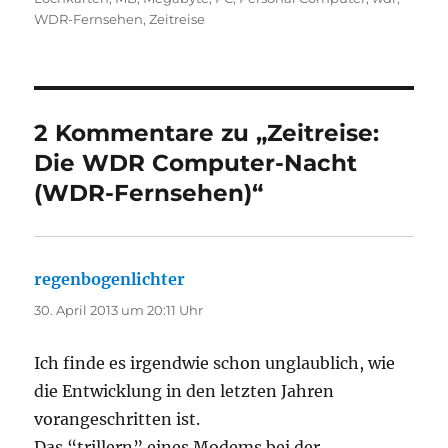
WDR-Fernsehen
,
Zeitreise
2 Kommentare zu „Zeitreise:
Die WDR Computer-Nacht
(WDR-Fernsehen)“
regenbogenlichter
sagt:
30. April 2013 um 20:11 Uhr
Ich finde es irgendwie schon unglaublich, wie
die Entwicklung in den letzten Jahren
vorangeschritten ist.
Das “trillern” eines Modems bei der