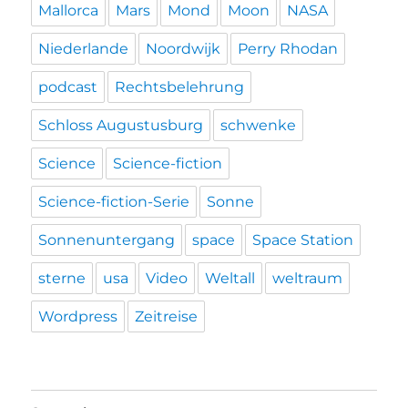
Mallorca
Mars
Mond
Moon
NASA
Niederlande
Noordwijk
Perry Rhodan
podcast
Rechtsbelehrung
Schloss Augustusburg
schwenke
Science
Science-fiction
Science-fiction-Serie
Sonne
Sonnenuntergang
space
Space Station
sterne
usa
Video
Weltall
weltraum
Wordpress
Zeitreise