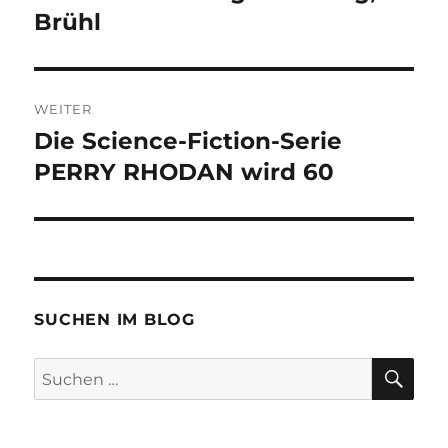
Brühl
WEITER
Die Science-Fiction-Serie
Nächster
Beitrag:
PERRY RHODAN wird 60
SUCHEN IM BLOG
SU
Suchen
nach: