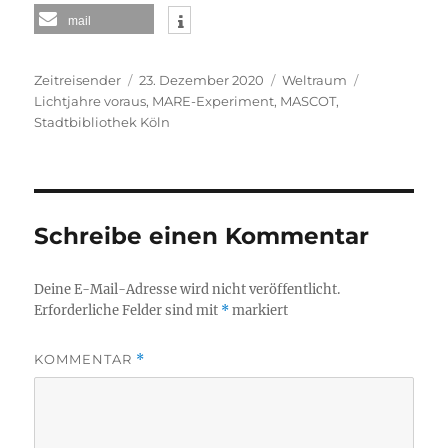
mail
Autor
Veröffentlicht
Kategorien
Schlagwörte
Zeitreisender
23. Dezember 2020
Weltraum
am
Lichtjahre voraus
,
MARE-Experiment
,
MASCOT
,
Stadtbibliothek Köln
Schreibe einen Kommentar
Deine E-Mail-Adresse wird nicht veröffentlicht.
Erforderliche Felder sind mit
*
markiert
KOMMENTAR
*