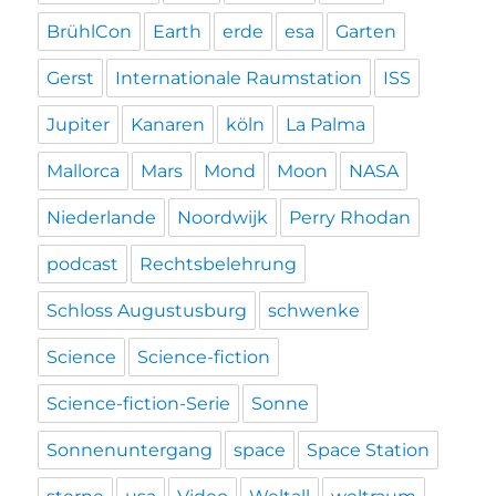
BrühlCon
Earth
erde
esa
Garten
Gerst
Internationale Raumstation
ISS
Jupiter
Kanaren
köln
La Palma
Mallorca
Mars
Mond
Moon
NASA
Niederlande
Noordwijk
Perry Rhodan
podcast
Rechtsbelehrung
Schloss Augustusburg
schwenke
Science
Science-fiction
Science-fiction-Serie
Sonne
Sonnenuntergang
space
Space Station