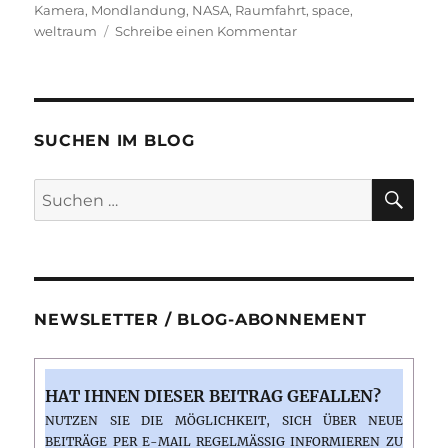
Kamera
,
Mondlandung
,
NASA
,
Raumfahrt
,
space
,
zu
weltraum
Schreibe einen Kommentar
Neue
Originalbilder
des
Apollo-
Programms
SUCHEN IM BLOG
auf
Flickr
SU
Suchen
veröffentlicht
nach:
NEWSLETTER / BLOG-ABONNEMENT
HAT IHNEN DIESER BEITRAG GEFALLEN?
NUTZEN SIE DIE MÖGLICHKEIT, SICH ÜBER NEUE
BEITRÄGE PER E-MAIL REGELMÄSSIG INFORMIEREN ZU L