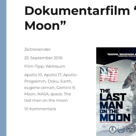
Dokumentarfilm 
Moon”
Autor
Zeitreisender
Veröffentlicht
25. September 2016
am
Kategorien
Film-Tipp
,
Weltraum
Schlagwörter
Apollo 10
,
Apollo 17
,
Apollo-
Programm
,
Doku
,
Earth
,
eugene cernan
,
Gemini 9
,
Moon
,
NASA
,
space
,
The
last man on the moon
zu
10 Kommentare
Dokumentarfilm
“The
Last
Man