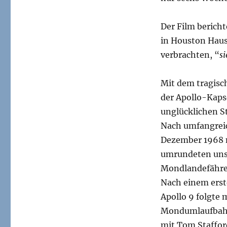
Der Film bericht
in Houston Haus
verbrachten, “
si
Mit dem tragisc
der Apollo-Kap
unglücklichen S
Nach umfangreic
Dezember 1968 
umrundeten uns
Mondlandefähre
Nach einem erst
Apollo 9 folgte 
Mondumlaufbahn
mit Tom Staffor