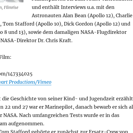
und enthält Interviews u.a. mit den
, Filmrise
Astronauten Alan Bean (Apollo 12), Charlie
, Tom Stafford (Apollo 10), Dick Gordon (Apollo 12) und
llo 8 und 13), sowie dem damaligen NASA-Flugdirektor
NASA-Direktor Dr. Chris Kraft.
Film:
com/147334025
art Productions/Vimeo
 die Geschichte von seiner Kind- und Jugendzeit erzählt
n 22 und 27 war er Marinepilot, danach bewarb er sich al
er NASA. Nach umfangreichen Tests wurde er in das
eam aufgenommen.
m Stafford gehörte er zunächst zur Ersatz-Crew von