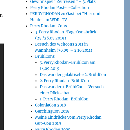
Gewinnspiel “Zeitreisen” – 3. Platz
Perry Rhodan Poster-Collection
PERRY RHODAN zu Gast bei “Hier und
rn
Heute” im WDR-TV
Perry Rhodan-Cons
3. Perry Rhodan-Tage Osnabrück
(25./26.05.2019)
Besuch des Weltcons 2011 in
Mannheim (30.09. – 2.10.2011)
BrühlCons
3. Perry Rhodan-BrühlCon am
14.09.2019
Das war der galaktische 2. BrühlCon
2. Perry Rhodan-BrühlCon
Das war der 1. BrühlCon – Versuch
einer Rückschau
1. Perry Rhodan-BrühlCon
ColoniaCon 2018
GarchingCon 2018
Meine Eindrücke vom Perry Rhodan
Gut-Con 2019
Perry Rhodan 3000