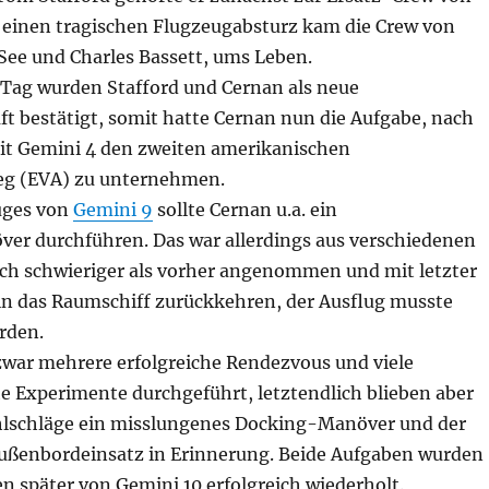
 einen tragischen Flugzeugabsturz kam die Crew von
 See und Charles Bassett, ums Leben.
Tag wurden Stafford und Cernan als neue
 bestätigt, somit hatte Cernan nun die Aufgabe, nach
t Gemini 4 den zweiten amerikanischen
eg (EVA) zu unternehmen.
uges von
Gemini 9
sollte Cernan u.a. ein
r durchführen. Das war allerdings aus verschiedenen
ch schwieriger als vorher angenommen und mit letzter
 in das Raumschiff zurückkehren, der Ausflug musste
rden.
zwar mehrere erfolgreiche Rendezvous und viele
e Experimente durchgeführt, letztendlich blieben aber
ehlschläge ein misslungenes Docking-Manöver und der
ßenbordeinsatz in Erinnerung. Beide Aufgaben wurden
n später von Gemini 10 erfolgreich wiederholt.