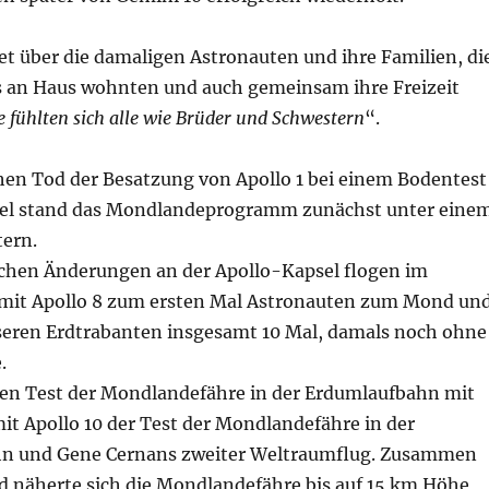
et über die damaligen Astronauten und ihre Familien, di
 an Haus wohnten und auch gemeinsam ihre Freizeit
e fühlten sich alle wie Brüder und Schwestern
“.
hen Tod der Besatzung von Apollo 1 bei einem Bodentest
sel stand das Mondlandeprogramm zunächst unter eine
tern.
hen Änderungen an der Apollo-Kapsel flogen im
mit Apollo 8 zum ersten Mal Astronauten zum Mond un
eren Erdtrabanten insgesamt 10 Mal, damals noch ohne
.
en Test der Mondlandefähre in der Erdumlaufbahn mit
mit Apollo 10 der Test der Mondlandefähre in der
 und Gene Cernans zweiter Weltraumflug. Zusammen
d näherte sich die Mondlandefähre bis auf 15 km Höhe,