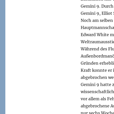
Gemini 9. Durch
Gemini 9, Elliot
Noch am selben 
Hauptmannschaft
Edward White mi
Weltraumaussti
Während des Fl
Außenbordmanöve
Gründen erhebli
Kraft konnte er
abgebrochen we
Gemini 9 hatte 
wissenschaftlich
vor allem als F
abgebrochene Au
nur sechs Woche