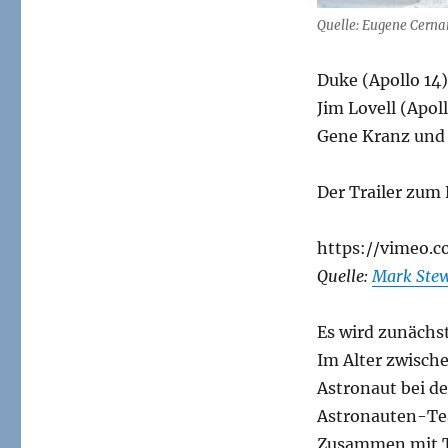
on
Quelle: Eugene Cernan
the
Moon”
Duke (Apollo 14)
Jim Lovell (Apo
Gene Kranz und 
Der Trailer zum 
https://vimeo.
Quelle:
Mark Stew
Es wird zunächst
Im Alter zwische
Astronaut bei d
Astronauten-T
Zusammen mit To