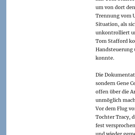
um von dort den
Trennung vom Un
Situation, als s
unkontrolliert u
Tom Stafford ko
Handsteuerung u
konnte.
Die Dokumentati
sondern Gene Cer
offen über die A
unmöglich mach
Vor dem Flug von
Tochter Tracy, d
fest versproche
und wieder geme