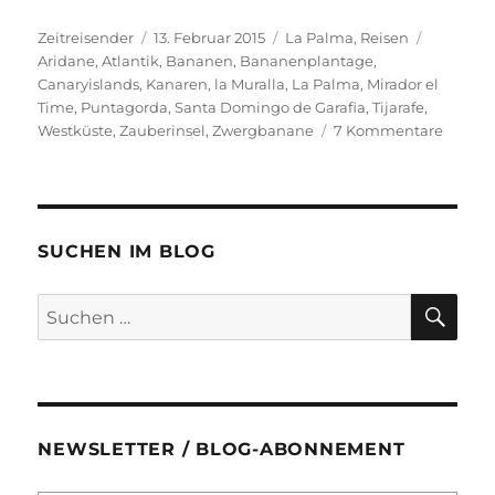
Autor
Veröffentlicht
Kategorien
Schlagwö
Zeitreisender
13. Februar 2015
La Palma
,
Reisen
am
Aridane
,
Atlantik
,
Bananen
,
Bananenplantage
,
Canaryislands
,
Kanaren
,
la Muralla
,
La Palma
,
Mirador el
Time
,
Puntagorda
,
Santa Domingo de Garafia
,
Tijarafe
,
zu
Westküste
,
Zauberinsel
,
Zwergbanane
7 Kommentare
Reiseb
La
Palma
–
Teil
SUCHEN IM BLOG
5:
An
SU
Suchen
der
nach:
Westkü
überall
Banan
NEWSLETTER / BLOG-ABONNEMENT