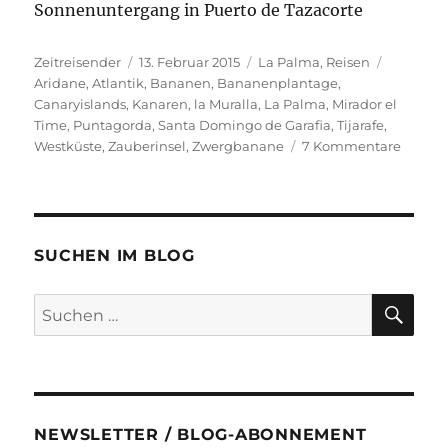
Sonnenuntergang in Puerto de Tazacorte
Autor
Veröffentlicht
Kategorien
Schlagwö
Zeitreisender
13. Februar 2015
La Palma
,
Reisen
am
Aridane
,
Atlantik
,
Bananen
,
Bananenplantage
,
Canaryislands
,
Kanaren
,
la Muralla
,
La Palma
,
Mirador el
Time
,
Puntagorda
,
Santa Domingo de Garafia
,
Tijarafe
,
zu
Westküste
,
Zauberinsel
,
Zwergbanane
7 Kommentare
Reiseb
La
Palma
–
Teil
SUCHEN IM BLOG
5:
An
SU
Suchen
der
nach:
Westkü
überall
Banan
NEWSLETTER / BLOG-ABONNEMENT