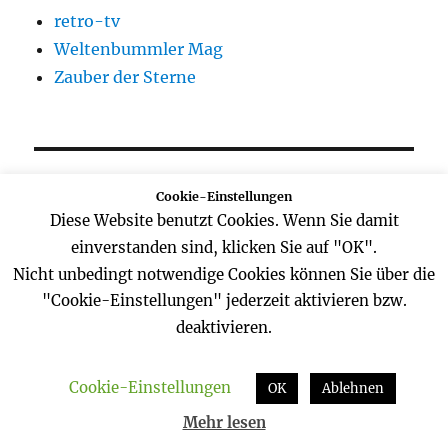
retro-tv
Weltenbummler Mag
Zauber der Sterne
ASTRONOMY PICTURE OF THE DAY
Cookie-Einstellungen
Diese Website benutzt Cookies. Wenn Sie damit
einverstanden sind, klicken Sie auf "OK".
Nicht unbedingt notwendige Cookies können Sie über die
"Cookie-Einstellungen" jederzeit aktivieren bzw.
deaktivieren.
SCHLAGWÖRTER
Cookie-Einstellungen
OK
Ablehnen
alexander Gerst
Apollo
Astronaut
Mehr lesen
Astronomie
blog
BlueDot
brühl