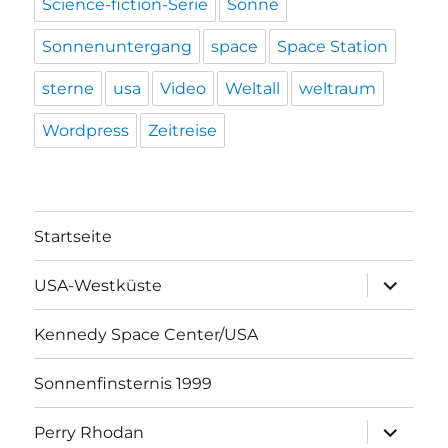
Science-fiction-Serie
Sonne
Sonnenuntergang
space
Space Station
sterne
usa
Video
Weltall
weltraum
Wordpress
Zeitreise
Startseite
Unterme
USA-Westküste
öffnen
Kennedy Space Center/USA
Sonnenfinsternis 1999
Unterme
Perry Rhodan
öffnen