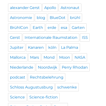
alexander Gerst
Apollo
Astronaut
Astronomie
blog
BlueDot
brühl
BrühlCon
Earth
erde
esa
Garten
Gerst
Internationale Raumstation
ISS
Jupiter
Kanaren
köln
La Palma
Mallorca
Mars
Mond
Moon
NASA
Niederlande
Noordwijk
Perry Rhodan
podcast
Rechtsbelehrung
Schloss Augustusburg
schwenke
Science
Science-fiction