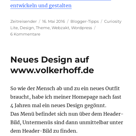
entwickeln und gestalten
Autor
Veröffentlicht
Kategorien
Schlagwörter
Zeitreisender
16. Mai 2016
Blogger-Tipps
Curiosity
am
Lite
,
Design
,
Theme
,
Webzakt
,
Wordpress
zu
6 Kommentare
Neues
Blog-
Design
Neues Design auf
www.volkerhoff.de
So wie der Mensch ab und zu ein neues Outfit
braucht, habe ich meiner Homepage nach fast
4 Jahren mal ein neues Design gegönnt.
Das Menü befindet sich nun über dem Header-
Bild, Untermenüs sind dann unmittelbar unter
dem Header-Bild zu finden.