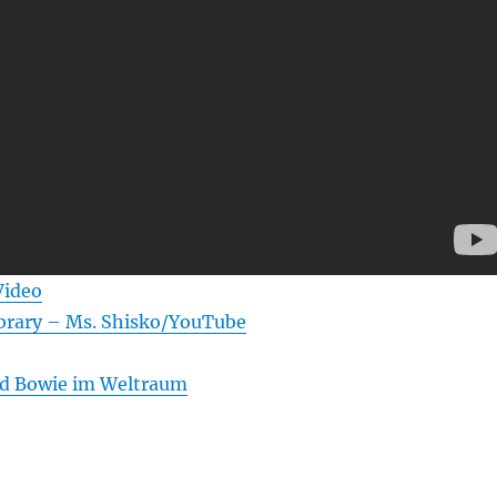
Video
rary – Ms. Shisko/YouTube
d Bowie im Weltraum