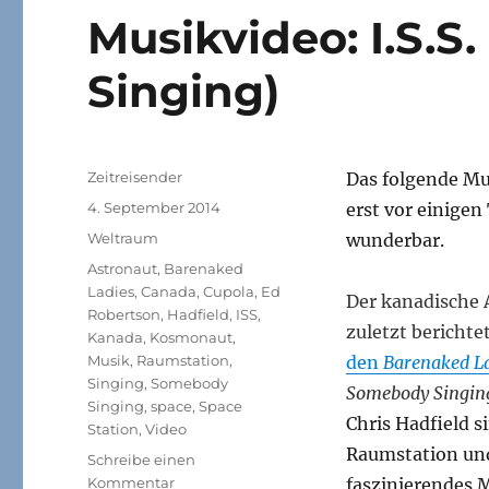
Musikvideo: I.S.S
Singing)
Autor
Zeitreisender
Das folgende Mus
Veröffentlicht
4. September 2014
erst vor einige
am
Kategorien
Weltraum
wunderbar.
Schlagwörter
Astronaut
,
Barenaked
Ladies
,
Canada
,
Cupola
,
Ed
Der kanadische A
Robertson
,
Hadfield
,
ISS
,
zuletzt bericht
Kanada
,
Kosmonaut
,
Musik
,
Raumstation
,
den
Barenaked L
Singing
,
Somebody
Somebody Singin
Singing
,
space
,
Space
Chris Hadfield si
Station
,
Video
Raumstation und
Schreibe einen
zu
Kommentar
faszinierendes 