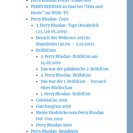
Perry Rhodan Poster-Collection
PERRY RHODAN zu Gast bei “Hier und
Heute” im WDR-TV
Perry Rhodan-Cons
3. Perry Rhodan-Tage Osnabrück
(25./26.05.2019)
Besuch des Weltcons 2011 in
Mannheim (30.09. – 2.10.2011)
BrühlCons
3. Perry Rhodan-BrühlCon am
14.09.2019
Das war der galaktische 2. BrühlCon
2. Perry Rhodan-BrühlCon
Das war der 1. BrühlCon – Versuch
einer Rückschau
1. Perry Rhodan-BrühlCon
ColoniaCon 2018
GarchingCon 2018
Meine Eindrücke vom Perry Rhodan
Gut-Con 2019
Perry Rhodan 3000
Perry Rhodan-Redaktion