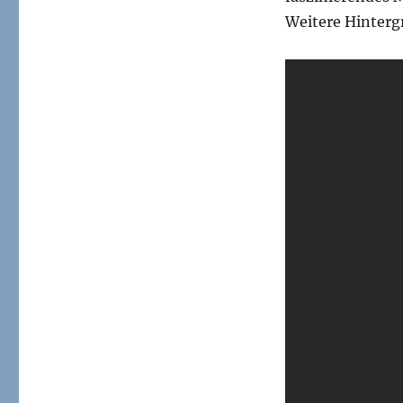
Musikvideo:
Weitere Hintergr
I.S.S.
(Is
Somebody
Singing)