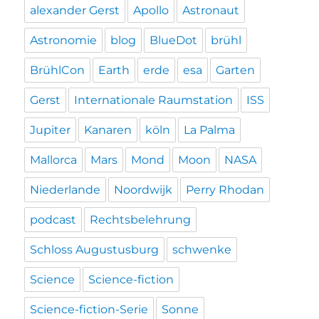
alexander Gerst
Apollo
Astronaut
Astronomie
blog
BlueDot
brühl
BrühlCon
Earth
erde
esa
Garten
Gerst
Internationale Raumstation
ISS
Jupiter
Kanaren
köln
La Palma
Mallorca
Mars
Mond
Moon
NASA
Niederlande
Noordwijk
Perry Rhodan
podcast
Rechtsbelehrung
Schloss Augustusburg
schwenke
Science
Science-fiction
Science-fiction-Serie
Sonne